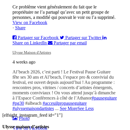
Ce problème vient généralement du fait que le
propriétaire ne l’a partagé qu’avec un petit groupe de
personnes, a modifié qui pouvait le voir ou l’a supprimé.
View on Facebook
·
Share
Partager sur Facebook
Partager sur Twitter
Share on LinkedIn
Partager par email
Ulysse Maison d'Artistes
4 weeks ago
Al’beach 2026, c’est parti ! Le Festival Pause Guitare
fête ses 30 ans et Al’beach, l’espace pro & convivial du
festival, est ouvert depuis aujourd’hui ! Au programme :
rencontres pros, vitrines / concerts d’artistes émergents,
moments conviviaux ! On vous attend jusqu’à dimanche
à l’Espace Conférences à côté de l’Athanor
#pauseguitare
#pg30
#albeach
#acceuilpropauseguitare
#ulyssemaisondartistes
...
See More
See Less
[elfsight_instagram_feed id="1"]
Photo
Ulysse maison d’artistes
View on Facebook