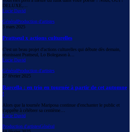
Vous êtes prêts à mettre du funk dans votre poésie ? Nous, OUI !
DELUXE,…
Lucie David
Général
Production d'artistes
3 mars 2025
Prattseul x actions culturelles
C'est un beau projet d'actions culturelles qui débute dès demain,
réunissant Prattseul, Lo Bolegason à…
Lucie David
Général
Production d'artistes
27 février 2025
Barcella : en trio en tournée à partir de cet automne
!
Alors que la tournée Mariposa continue d'enchanter le public et
s'apprête à célébrer sa centième…
Lucie David
Production d'artistes
Général
19 février 2025