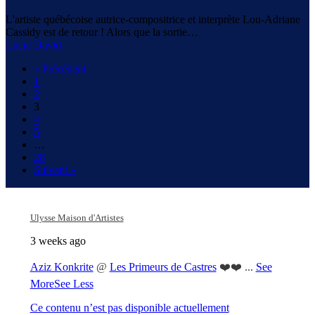
Adriane
L'artiste québécoise autrice-compositrice et interprète Lou-Adriane
Cassidy
Cassidy est de retour ! Alors que la sortie…
!
Lucie David
« Précédent
1
2
3
4
5
…
28
Suivant »
Ulysse Maison d'Artistes
3 weeks ago
Aziz Konkrite
@
Les Primeurs de Castres
❤️❤️
...
See
More
See Less
Ce contenu n’est pas disponible actuellement