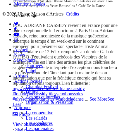
Ulysse Maison d'Artistes
Ulysse Maison d'Artistes est avec Lou-
Mentions légales
Adriane Cassidy et Les Yeux Boussoles à Café De la Danse.
© 2026 Ulysse Maison d'Artistes.
Crédits
3 months ago
twitter
LOU-ADRIANE CASSIDY revient en France pour une
facebook
date exceptionnelle le 1er octobre à Paris !
Lou-Adriane
youtube
Cassidy, reine incontestée de la musique québécoise,
instagram
débarque le temps d’un week-end sur le continent
européen pour présenter son spectacle Triste Animal.
Close
Accueil
Récipiendaire de 12 Félix remportés au dernier Gala de
Menu
News
l'ADISQ (l'équivalent québécois des Victoires de la
Savoir-faire
Musique), elle est l’une des artistes les plus célébrées de
Tournées
sa génération. Cette interprète d’exception nous touchera
Label
au plus profond de l’âme tant par la maturité de son
Artistes
interprétation que par la frénétique énergie qui font sa
Actions locales
réputation depuis toujours.
Lien billetterie :
Charabia Festival
my.weezevent.com/lou-adriane-cassidy
Drama
#louadrianecassidy
#lesyeuxboussoles
Actions culturelles
#ulyssemaisondartistes
#cafedeladanse
...
See More
See
Organisation & Prestation
Less
À propos
La coopérative
Photo
Les salariés
Les sociétaires
View on Facebook
Les partenaires
·
Share