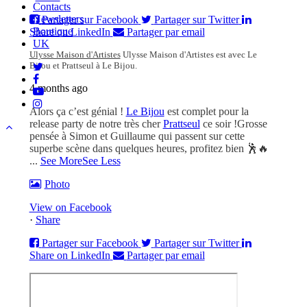
Contacts
Newsletters
Partager sur Facebook
Partager sur Twitter
Boutique
Share on LinkedIn
Partager par email
UK
Ulysse Maison d'Artistes
Ulysse Maison d'Artistes est avec Le
twitter
Bijou et Prattseul à Le Bijou.
facebook
4 months ago
youtube
instagram
Alors ça c’est génial !
Le Bijou
est complet pour la
release party de notre très cher
Prattseul
ce soir !
Grosse
pensée à Simon et Guillaume qui passent sur cette
superbe scène dans quelques heures, profitez bien 🕺🔥
...
See More
See Less
Photo
View on Facebook
·
Share
Partager sur Facebook
Partager sur Twitter
Share on LinkedIn
Partager par email