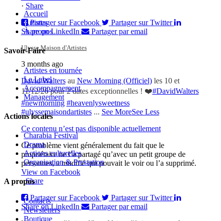
·
Share
Accueil
Partager sur Facebook
Partager sur Twitter
Artistes
Share on LinkedIn
Partager par email
À propos
Ulysse Maison d'Artistes
Savoir-Faire
3 months ago
Artistes en tournée
Le Label
David Walters
au
New Morning (Officiel)
les 10 et
Accompagnement
11/12/26 pour 2 dates exceptionnelles ! ❤️
#DavidWalters
Management
#newmorning
#heavenlysweetness
#ulyssemaisondartistes
...
See More
See Less
Actions locales
Ce contenu n’est pas disponible actuellement
Charabia Festival
Drama
Ce problème vient généralement du fait que le
Actions culturelles
propriétaire ne l’a partagé qu’avec un petit groupe de
Organisation & Prestation
personnes, a modifié qui pouvait le voir ou l’a supprimé.
View on Facebook
·
Share
A propos
Partager sur Facebook
Partager sur Twitter
Contacts
Share on LinkedIn
Partager par email
Newsletters
Boutique