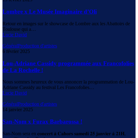
Lombre x Le Musée Imaginaire d’Oli
Retour en images sur le showcase de Lombre aux les Abattoirs de
Toulouse qui a…
Lucie David
Général
Production d'artistes
6 février 2025
Lou-Adriane Cassidy programmée aux Francofolies
de La Rochelle !
Nous sommes heureux de vous annoncer la programmation de Lou-
Adriane Cassidy au festival Les Francofolies…
Lucie David
Général
Production d'artistes
14 janvier 2025
San-Nom x Furax Barbarossa !
San-Nom sera en 𝐜𝐨𝐧𝐜𝐞𝐫𝐭 𝐚̀ 𝐂𝐚𝐡𝐨𝐫𝐬 𝐬𝐚𝐦𝐞𝐝𝐢 𝟐𝟓 𝐣𝐚𝐧𝐯𝐢𝐞𝐫 𝐚̀ 𝟐𝟏𝐇,