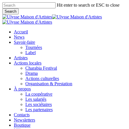
Skip
Hit enter to search or ESC to close
to
Search
main
Close
content
Search
search
Menu
Accueil
News
Savoir-faire
Tournées
Label
Artistes
Actions locales
Charabia Festival
Drama
Actions culturelles
Organisation & Prestation
À propos
La coopérative
Les salariés
Les sociétaires
Les partenaires
Contacts
Newsletters
Boutique