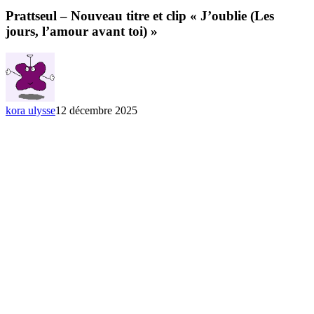
–
Nouveau
Prattseul – Nouveau titre et clip « J’oublie (Les
titre
jours, l’amour avant toi) »
et
clip
« J’oublie
(Les
jours,
l’amour
kora ulysse
12 décembre 2025
avant
toi) »