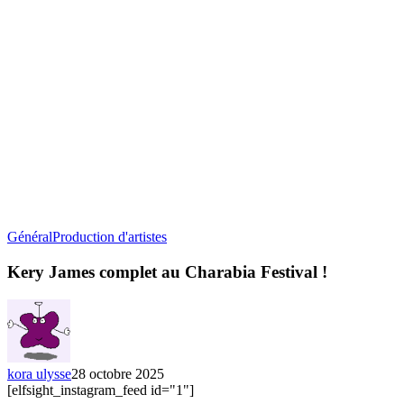
Kery
Général
Production d'artistes
James
complet
Kery James complet au Charabia Festival !
au
Charabia
Festival
!
kora ulysse
28 octobre 2025
[elfsight_instagram_feed id="1"]