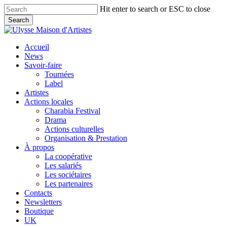
Skip
Hit enter to search or ESC to close
to
Search
main
Close
content
Search
search
Menu
Accueil
News
Savoir-faire
Tournées
Label
Artistes
Actions locales
Charabia Festival
Drama
Actions culturelles
Organisation & Prestation
À propos
La coopérative
Les salariés
Les sociétaires
Les partenaires
Contacts
Newsletters
Boutique
UK