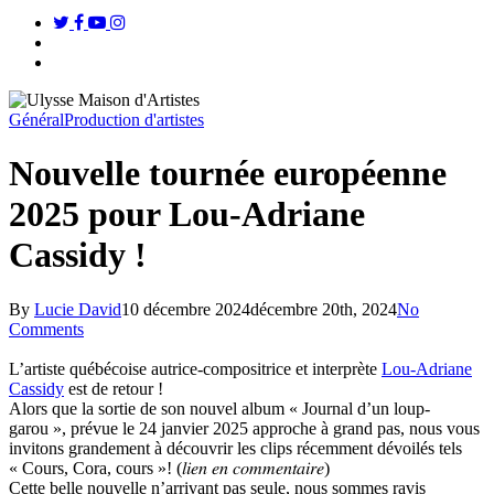
twitter
facebook
youtube
instagram
search
Menu
Général
Production d'artistes
Nouvelle tournée européenne
2025 pour Lou-Adriane
Cassidy !
By
Lucie David
10 décembre 2024
décembre 20th, 2024
No
Comments
L’artiste québécoise autrice-compositrice et interprète
Lou-Adriane
Cassidy
est de retour !
Alors que la sortie de son nouvel album « Journal d’un loup-
garou », prévue le 24 janvier 2025 approche à grand pas, nous vous
invitons grandement à découvrir les clips récemment dévoilés tels
« Cours, Cora, cours »! (𝑙𝑖𝑒𝑛 𝑒𝑛 𝑐𝑜𝑚𝑚𝑒𝑛𝑡𝑎𝑖𝑟𝑒)
Cette belle nouvelle n’arrivant pas seule, nous sommes ravis