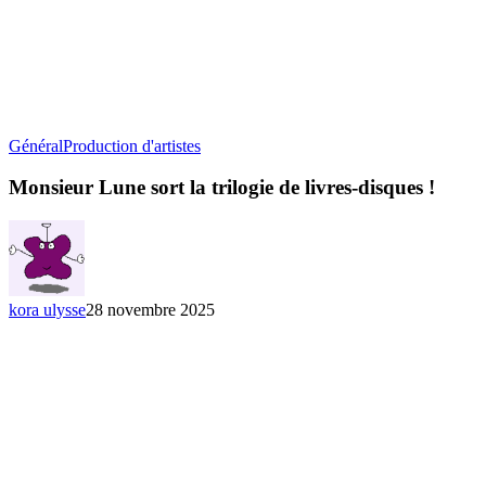
Monsieur
Général
Production d'artistes
Lune
sort
Monsieur Lune sort la trilogie de livres-disques !
la
trilogie
de
livres-
disques
!
kora ulysse
28 novembre 2025