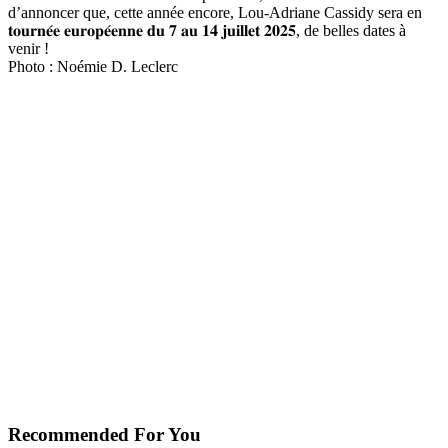
d’annoncer que, cette année encore, Lou-Adriane Cassidy sera en
𝐭𝐨𝐮𝐫𝐧𝐞́𝐞 𝐞𝐮𝐫𝐨𝐩𝐞́𝐞𝐧𝐧𝐞 𝐝𝐮 𝟕 𝐚𝐮 𝟏𝟒 𝐣𝐮𝐢𝐥𝐥𝐞𝐭 𝟐𝟎𝟐𝟓, de belles dates à
venir !
Photo : Noémie D. Leclerc
Recommended For You