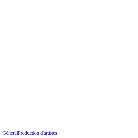
Prattseul
Général
Production d'artistes