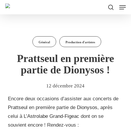
Men
Skip
to
search
main
content
Général
Production d'artistes
Prattseul en première
partie de Dionysos !
12 décembre 2024
Encore deux occasions d’assister aux concerts de
Prattseul
en première partie de
Dionysos
, après
celui à
L’Astrolabe Grand-Figeac
dont on se
souvient encore ! Rendez-vous :