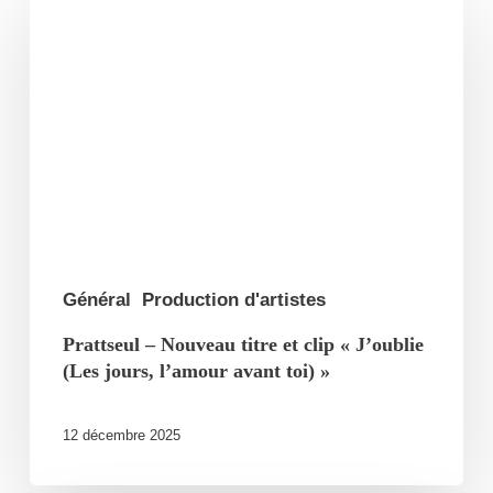
–
Nouveau
titre
et
clip
« J’oublie
(Les
jours,
l’amour
Général
Production d'artistes
avant
Prattseul – Nouveau titre et clip « J’oublie
toi) »
(Les jours, l’amour avant toi) »
12 décembre 2025