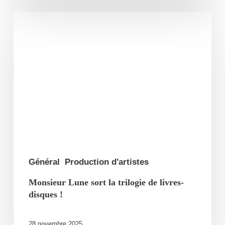
Monsieur
Lune
sort
la
trilogie
de
livres-
disques
!
Général
Production d'artistes
Monsieur Lune sort la trilogie de livres-
disques !
28 novembre 2025