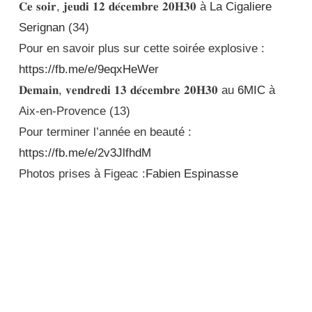
𝐂𝐞 𝐬𝐨𝐢𝐫, 𝐣𝐞𝐮𝐝𝐢 𝟏𝟐 𝐝𝐞́𝐜𝐞𝐦𝐛𝐫𝐞 𝟐𝟎𝐇𝟑𝟎 à
La Cigaliere
Serignan
(34)
Pour en savoir plus sur cette soirée explosive :
https://fb.me/e/9eqxHeWe
r
𝐃𝐞𝐦𝐚𝐢𝐧, 𝐯𝐞𝐧𝐝𝐫𝐞𝐝𝐢 𝟏𝟑 𝐝𝐞́𝐜𝐞𝐦𝐛𝐫𝐞 𝟐𝟎𝐇𝟑𝟎 au
6MIC
à
Aix-en-Provence (13)
Pour terminer l’année en beauté :
https://fb.me/e/2v3JlfhdM
Photos prises à Figeac :
Fabien Espinasse