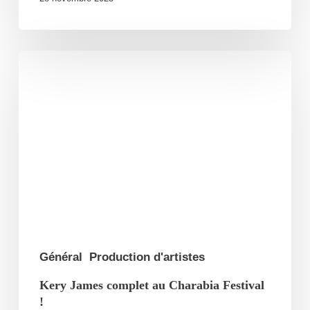
Kery
James
complet
au
Charabia
Festival
!
Général
Production d'artistes
Kery James complet au Charabia Festival
!