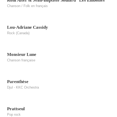
Roni Alter & Jean-Baptiste Soulard “Les Embolies”
Chanson / Folk en français
Lou-Adriane Cassidy
Rock (Canada)
Monsieur Lune
Chanson française
Parenthèse
Djul - KKC Orchestra
Prattseul
Pop rock