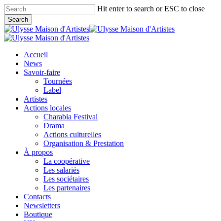
Skip
Hit enter to search or ESC to close
to
Search
main
Close
content
Search
search
Menu
Accueil
News
Savoir-faire
Tournées
Label
Artistes
Actions locales
Charabia Festival
Drama
Actions culturelles
Organisation & Prestation
À propos
La coopérative
Les salariés
Les sociétaires
Les partenaires
Contacts
Newsletters
Boutique