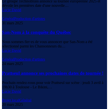
Le groupe TechnoBrass annonce sa tournée européenne 2025 et
dévoile les premières date d'une nouvelle…
Lucie David
Général
Production d'artistes
31 mars 2025
San-Nom à la conquête du Québec
Nous sommes fier·es de vous annoncer que San-Nom a été
sélectionné parmi les Chansonneurs du…
Lucie David
Général
Production d'artistes
24 mars 2025
Prattseul annonce ses prochaines dates de tournée !
Prochain rendez-vous pour voir Prattseul sur scène : jeudi 3 avril à
19h30 à Toulouse - Le Bikini,…
Lucie David
Projet local
Général
20 mars 2025