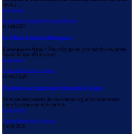
ouvrira…
kora ulysse
Production d'artistes
Projet local
Général
11 mai 2025
Le Mirza Festival débarque !
𝐙'𝐚𝐯𝐞𝐳 𝐩𝐚𝐬 𝐯𝐮 𝐌𝐢𝐫𝐳𝐚 ? Toute l'équipe de la coopérative culturelle
Ulysse Maison d'Artistes est…
kora ulysse
Général
Production d'artistes
16 avril 2025
Prattseul au Supersonic Records le 4 juin
Nous sommes heureux de vous annoncer que Prattseul sera en
concert au Supersonic Records le…
Lucie David
Général
Production d'artistes
8 avril 2025