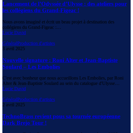
Lancement de l’Odyssée d’Ulysse : des ateliers pour
les collégiens du Grand-Figeac !
Nous avons imaginé et écrit un beau projet à destination des
collégiens du Grand-Figeac :…
Lucie David
Général
Production d'artistes
3 avril 2025
Nouvelle signature : Roni Alter et Jean-Baptiste
Soulard – Les Embolies
C'est avec bonheur que nous accueillons Les Embolies, par Roni
Alter & Jean-Baptiste Soulard au sein du catalogue d'Ulysse…
Lucie David
Général
Production d'artistes
2 avril 2025
TechnoBrass revient pous sa tournée européenne
Dark Brejo Tour !