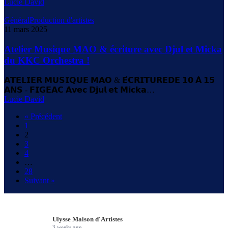
Lucie David
Général
Production d'artistes
11 mars 2025
Atelier Musique MAO & écriture avec Djul et Micka
du KKC Orchestra !
𝗔𝗧𝗘𝗟𝗜𝗘𝗥 𝗠𝗨𝗦𝗜𝗤𝗨𝗘 𝗠𝗔𝗢 & 𝗘́𝗖𝗥𝗜𝗧𝗨𝗥𝗘𝗗𝗘 𝟭𝟬 𝗔̀ 𝟭𝟱
𝗔𝗡𝗦 - 𝗙𝗜𝗚𝗘𝗔𝗖 𝗔𝘃𝗲𝗰 𝗗𝗷𝘂𝗹 𝗲𝘁 𝗠𝗶𝗰𝗸𝗮…
Lucie David
« Précédent
1
2
3
4
…
28
Suivant »
Ulysse Maison d'Artistes
3 weeks ago