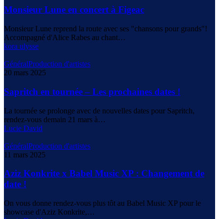
Monsieur Lune en concert à Figeac
Monsieur Lune reprend la route avec ses "chansons pour grands"!
Accompagné d'Alice Rabes au chant…
kora ulysse
Général
Production d'artistes
20 mars 2025
Sapritch en tournée – Les prochaines dates !
La tournée se prolonge avec de nouvelles dates pour Sapritch,
rendez-vous demain 21 mars à…
Lucie David
Général
Production d'artistes
11 mars 2025
Aziz Konkrite x Babel Music XP : Changement de
date !
On vous donne rendez-vous plus tôt au Babel Music XP pour le
showcase d'Aziz Konkrite,…