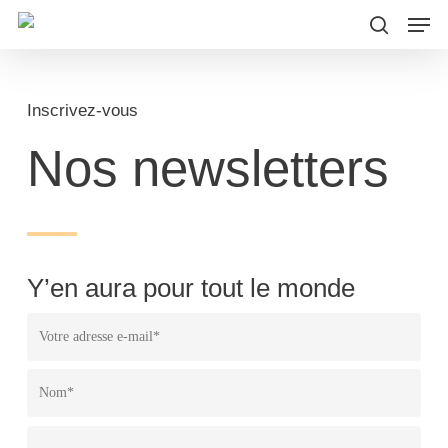
Men
Skip
to
search
main
content
Inscrivez-vous
Nos newsletters
Y’en aura pour tout le monde