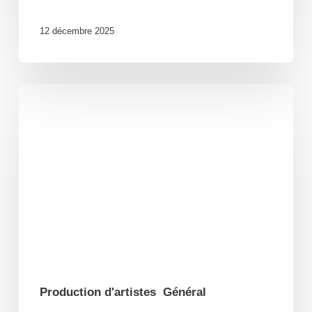
12 décembre 2025
Monsieur
Lune
sort
la
trilogie
de
livres-
disques
!
Production d'artistes
Général