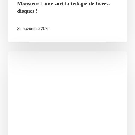
Monsieur Lune sort la trilogie de livres-
disques !
28 novembre 2025
Kery
James
complet
au
Charabia
Festival
!