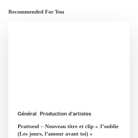
Recommended For You
Prattseul
–
Nouveau
titre
et
clip
« J’oublie
(Les
jours,
l’amour
Général
Production d'artistes
avant
Prattseul – Nouveau titre et clip « J’oublie
toi) »
(Les jours, l’amour avant toi) »