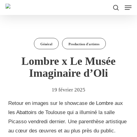
Men
Skip
to
search
main
content
Général
Production d'artistes
Lombre x Le Musée
Imaginaire d’Oli
19 février 2025
Retour en images sur le showcase de
Lombre
aux
les Abattoirs
de Toulouse qui a illuminé la salle
Picasso vendredi dernier. Une parenthèse artistique
au cœur des œuvres et au plus près du public.