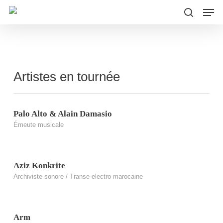
Men
Skip
to
search
main
content
Artistes en tournée
Palo Alto & Alain Damasio
Émeute musicale
Aziz Konkrite
Archiviste sonore / Transe-electro marocaine
Arm