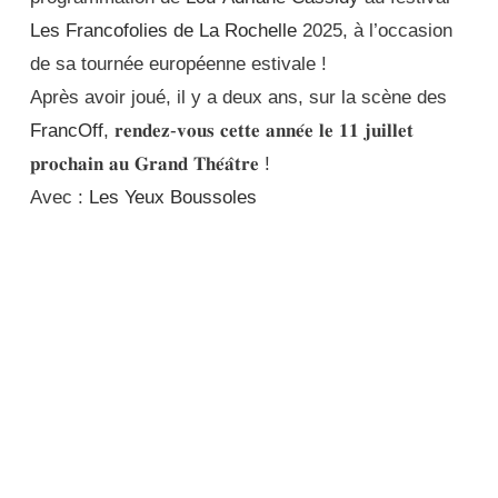
Les Francofolies de La Rochelle
2025, à l’occasion
de sa tournée européenne estivale !
Après avoir joué, il y a deux ans, sur la scène des
FrancOff
, 𝐫𝐞𝐧𝐝𝐞𝐳-𝐯𝐨𝐮𝐬 𝐜𝐞𝐭𝐭𝐞 𝐚𝐧𝐧𝐞́𝐞 𝐥𝐞 𝟏𝟏 𝐣𝐮𝐢𝐥𝐥𝐞𝐭
𝐩𝐫𝐨𝐜𝐡𝐚𝐢𝐧 𝐚𝐮 𝐆𝐫𝐚𝐧𝐝 𝐓𝐡𝐞́𝐚̂𝐭𝐫𝐞 !
Avec :
Les Yeux Boussoles