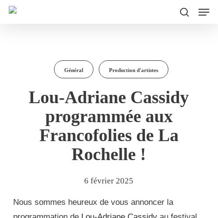
Men
Skip
to
search
main
content
Général
Production d'artistes
Lou-Adriane Cassidy
programmée aux
Francofolies de La
Rochelle !
6 février 2025
Nous sommes heureux de vous annoncer la
programmation de
Lou-Adriane Cassidy
au festival