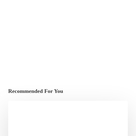
Recommended For You
Prattseul
–
Nouveau
titre