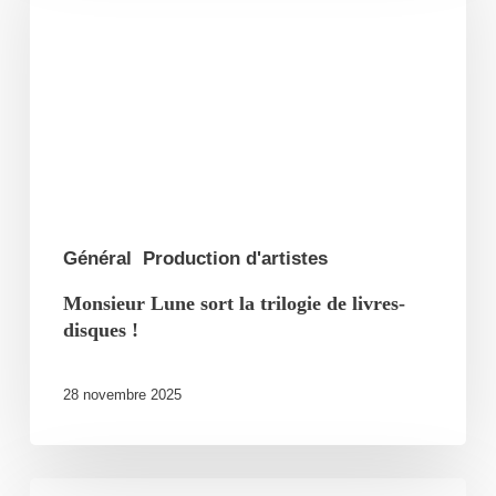
sort
la
trilogie
de
livres-
disques
!
Général
Production d'artistes
Monsieur Lune sort la trilogie de livres-
disques !
28 novembre 2025
Kery