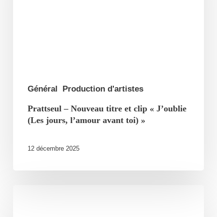
et
clip
« J’oublie
(Les
jours,
l’amour
Général
Production d'artistes
avant
Prattseul – Nouveau titre et clip « J’oublie
toi) »
(Les jours, l’amour avant toi) »
12 décembre 2025
Monsieur
Lune