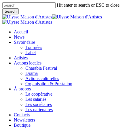
Skip
Hit enter to search or ESC to close
to
Search
main
Close
content
Search
search
Menu
Accueil
News
Savoir-faire
Tournées
Label
Artistes
Actions locales
Charabia Festival
Drama
Actions culturelles
Organisation & Prestation
À propos
La coopérative
Les salariés
Les sociétaires
Les partenaires
Contacts
Newsletters
Boutique