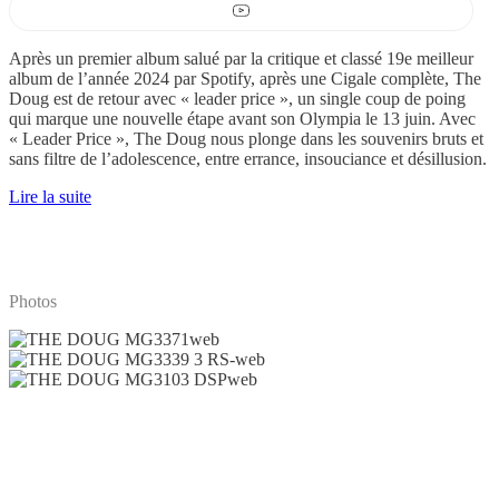
Après un premier album salué par la critique et classé 19e meilleur
album de l’année 2024 par Spotify, après une Cigale complète, The
Doug est de retour avec « leader price », un single coup de poing
qui marque une nouvelle étape avant son Olympia le 13 juin. Avec
« Leader Price », The Doug nous plonge dans les souvenirs bruts et
sans filtre de l’adolescence, entre errance, insouciance et désillusion.
Lire la suite
Photos
THE
DOUG
THE
MG3371web
DOUG
THE
MG3339
DOUG
3
MG3103
RS-
DSPweb
web