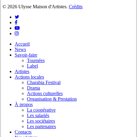
© 2026 Ulysse Maison d'Artistes.
Crédits
twitter
facebook
youtube
instagram
Close
Accueil
Menu
News
Savoir-faire
Tournées
Label
Artistes
Actions locales
Charabia Festival
Drama
Actions culturelles
Organisation & Prestation
À propos
La coopérative
Les salariés
Les sociétaires
Les partenaires
Contacts