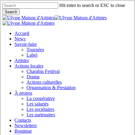
Skip
Hit enter to search or ESC to close
to
Search
main
Close
content
Search
search
Menu
Accueil
News
Savoir-faire
Tournées
Label
Artistes
Actions locales
Charabia Festival
Drama
Actions culturelles
Organisation & Prestation
À propos
La coopérative
Les salariés
Les sociétaires
Les partenaires
Contacts
Newsletters
Boutique