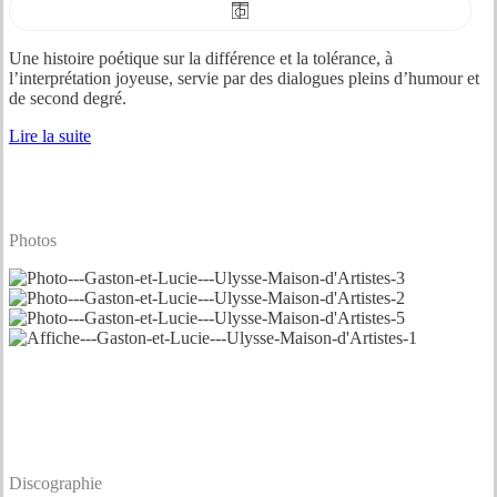
Une histoire poétique sur la différence et la tolérance, à
l’interprétation joyeuse, servie par des dialogues pleins d’humour et
de second degré.
Lire la suite
Photos
Photo-
-
Photo-
-
-
Photo-
Gaston-
-
-
Affiche-
et-
Gaston-
-
-
Lucie-
et-
Gaston-
-
-
Lucie-
et-
Gaston-
-
-
Lucie-
et-
Ulysse-
-
-
Lucie-
Maison-
Ulysse-
-
-
Discographie
d'Artistes-
Maison-
Ulysse-
-