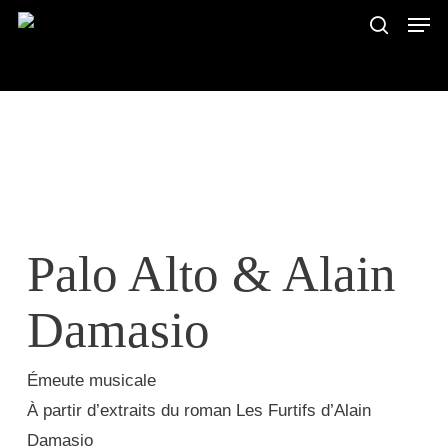
Men
Skip
to
search
main
content
Palo Alto & Alain
Damasio
Émeute musicale
À partir d’extraits du roman Les Furtifs d’Alain
Damasio