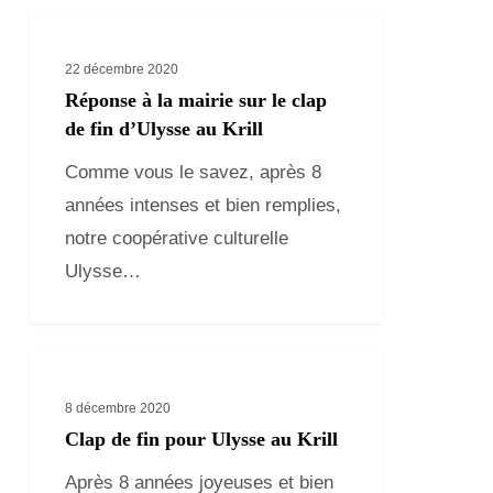
Réponse
à
22 décembre 2020
la
Réponse à la mairie sur le clap
mairie
de fin d’Ulysse au Krill
sur
Comme vous le savez, après 8
le
années intenses et bien remplies,
clap
notre coopérative culturelle
de
Ulysse…
fin
d’Ulysse
au
Clap
Krill
de
8 décembre 2020
fin
Clap de fin pour Ulysse au Krill
pour
Après 8 années joyeuses et bien