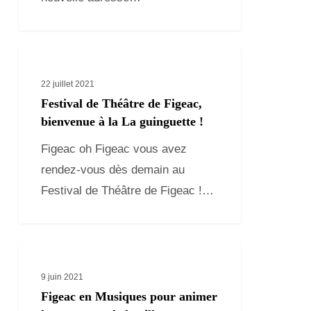
Festival
de
22 juillet 2021
Théâtre
Festival de Théâtre de Figeac,
de
bienvenue à la La guinguette !
Figeac,
Figeac oh Figeac vous avez
bienvenue
rendez-vous dès demain au
à
Festival de Théâtre de Figeac !…
la
La
guinguette
Figeac
!
en
9 juin 2021
Musiques
Figeac en Musiques pour animer