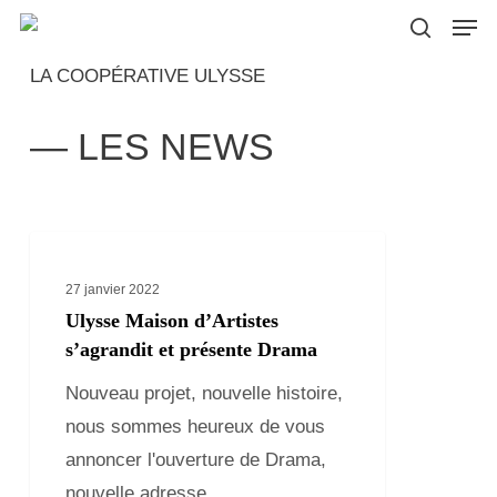
Men
Skip
to
search
LA COOPÉRATIVE ULYSSE
main
content
— LES NEWS
Ulysse
Maison
27 janvier 2022
d’Artistes
Ulysse Maison d’Artistes
s’agrandit
s’agrandit et présente Drama
et
Nouveau projet, nouvelle histoire,
présente
nous sommes heureux de vous
Drama
annoncer l'ouverture de Drama,
nouvelle adresse…