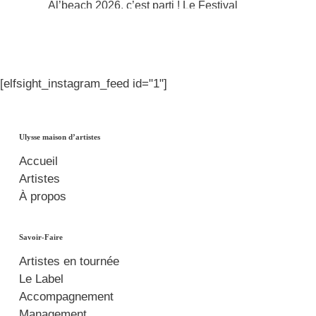
Al’beach 2026, c’est parti ! Le Festival
Pause Guitare fête ses 30 ans et Al’beach,
l’espace pro & convivial du festival, est
ouvert depuis aujourd’hui ! Au programme :
[elfsight_instagram_feed id="1"]
rencontres pros, vitrines / concerts d’artistes
émergents, moments conviviaux ! On vous
attend jusqu’à dimanche à l’Espace
Ulysse maison d’artistes
Conférences à côté de l’Athanor
Accueil
Artistes
À propos
#pauseguitare
#pg30
#albeach
#acceuilpropauseguitare
Savoir-Faire
#ulyssemaisondartistes
Artistes en tournée
Photo
Le Label
Accompagnement
View on Facebook
·
Share
Management