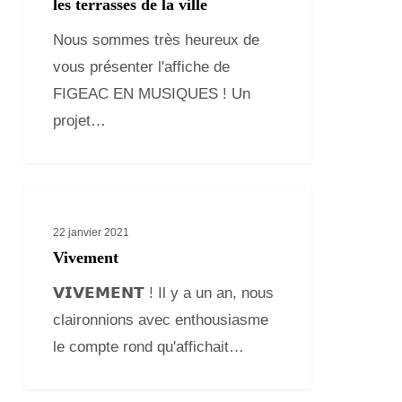
pour
les terrasses de la ville
animer
Nous sommes très heureux de
les
vous présenter l'affiche de
terrasses
FIGEAC EN MUSIQUES ! Un
de
projet…
la
ville
Vivement
22 janvier 2021
Vivement
𝗩𝗜𝗩𝗘𝗠𝗘𝗡𝗧 ! Il y a un an, nous
claironnions avec enthousiasme
le compte rond qu'affichait…