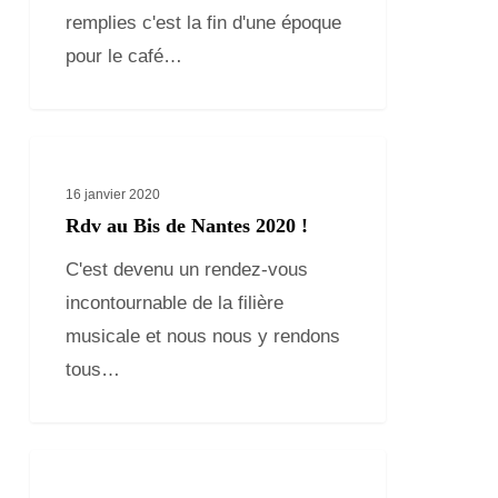
Ulysse
remplies c'est la fin d'une époque
au
pour le café…
Krill
Rdv
au
16 janvier 2020
Bis
Rdv au Bis de Nantes 2020 !
de
C'est devenu un rendez-vous
Nantes
incontournable de la filière
2020
musicale et nous nous y rendons
!
tous…
Elise