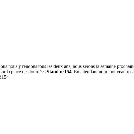
nous nous y rendons tous les deux ans, nous serons la semaine prochaine
sur la place des tournées
Stand n°154
. En attendant notre nouveau rost
nd154
Prattseul
–
Nouveau
titre
et
clip
« J’oublie