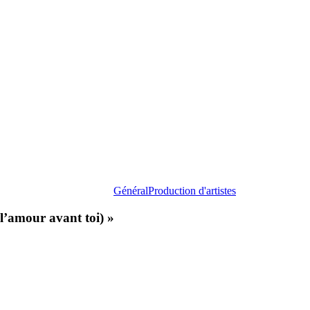
(Les
jours,
l’amour
avant
toi) »
Général
Production d'artistes
 l’amour avant toi) »
Monsieur