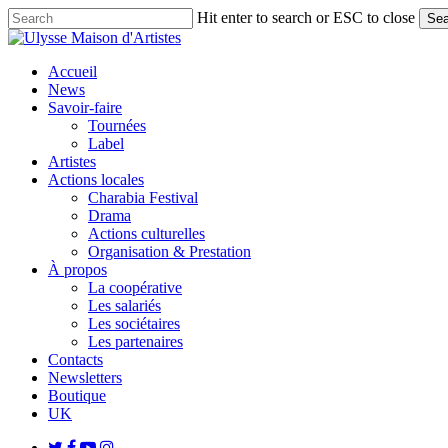
Skip
Hit enter to search or ESC to close
Sea
to
Close
main
Search
content
search
Menu
Accueil
News
Savoir-faire
Tournées
Label
Artistes
Actions locales
Charabia Festival
Drama
Actions culturelles
Organisation & Prestation
À propos
La coopérative
Les salariés
Les sociétaires
Les partenaires
Contacts
Newsletters
Boutique
UK
twitter
facebook
youtube
instagram