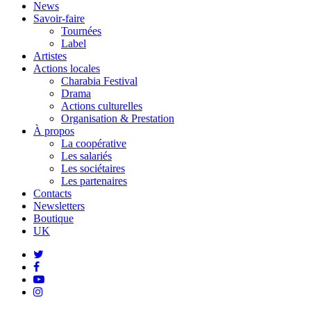
Menu
News
Savoir-faire
Tournées
Label
Artistes
Actions locales
Charabia Festival
Drama
Actions culturelles
Organisation & Prestation
À propos
La coopérative
Les salariés
Les sociétaires
Les partenaires
Contacts
Newsletters
Boutique
UK
twitter
facebook
youtube
instagram