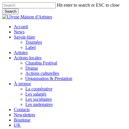
Skip
Hit enter to search or ESC to close
to
Search
main
Close
content
Search
search
Menu
Accueil
News
Savoir-faire
Tournées
Label
Artistes
Actions locales
Charabia Festival
Drama
Actions culturelles
Organisation & Prestation
À propos
La coopérative
Les salariés
Les sociétaires
Les partenaires
Contacts
Newsletters
Boutique
UK