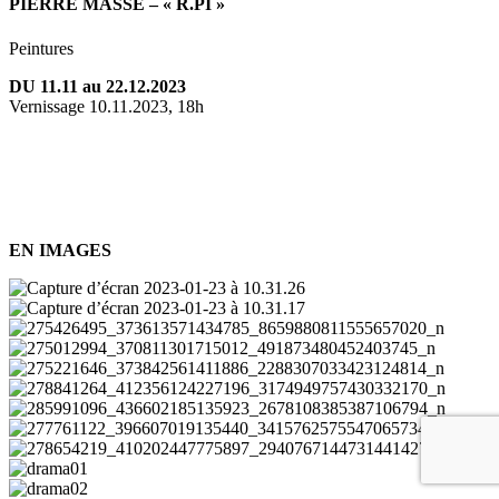
PIERRE MASSÉ – « R.PI »
Peintures
DU 11.11 au 22.12.2023
Vernissage 10.11.2023, 18h
EN IMAGES
Capture
d’écran
Capture
2023-
d’écran
275426495_373613571434785_8659880811555657020_n
01-
2023-
275012994_370811301715012_491873480452403745_n
23
01-
275221646_373842561411886_2288307033423124814_n
à
23
278841264_412356124227196_3174949757430332170_n
10.31.26
à
285991096_436602185135923_2678108385387106794_n
10.31.17
277761122_396607019135440_3415762575547065734_n
278654219_410202447775897_2940767144731441427_n
drama01