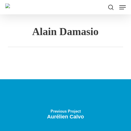
Men
Skip
to
search
main
Alain Damasio
content
Previous Project
Aurélien Calvo