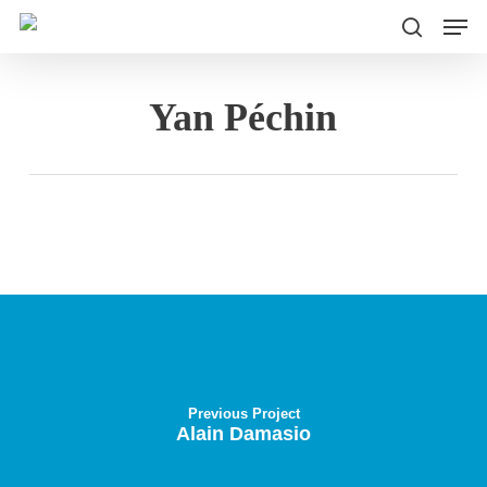
Men
Skip
to
search
main
Yan Péchin
content
Previous Project
Alain Damasio