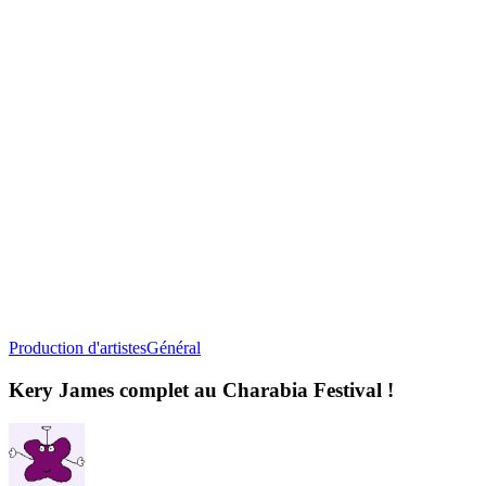
Kery
Production d'artistes
Général
James
complet
Kery James complet au Charabia Festival !
au
Charabia
Festival
!