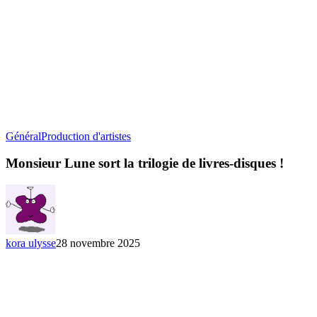
Monsieur
Général
Production d'artistes
Lune
sort
Monsieur Lune sort la trilogie de livres-disques !
la
trilogie
de
livres-
disques
!
kora ulysse
28 novembre 2025