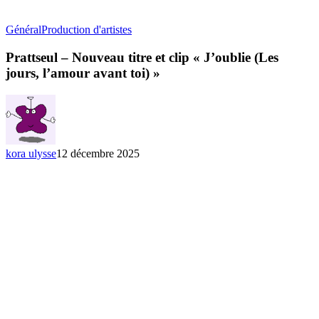
Prattseul
Général
Production d'artistes
–
Nouveau
Prattseul – Nouveau titre et clip « J’oublie (Les
titre
jours, l’amour avant toi) »
et
clip
« J’oublie
(Les
jours,
l’amour
kora ulysse
12 décembre 2025
avant
toi) »