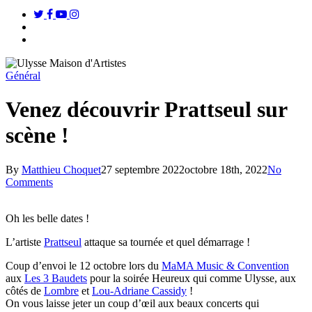
twitter
facebook
youtube
instagram
search
Menu
Général
Venez découvrir Prattseul sur
scène !
By
Matthieu Choquet
27 septembre 2022
octobre 18th, 2022
No
Comments
Oh les belle dates !
L’artiste
Prattseul
attaque sa tournée et quel démarrage !
Coup d’envoi le 12 octobre lors du
MaMA Music & Convention
aux
Les 3 Baudets
pour la soirée Heureux qui comme Ulysse, aux
côtés de
Lombre
et
Lou-Adriane Cassidy
!
On vous laisse jeter un coup d’œil aux beaux concerts qui