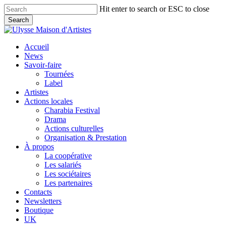
Skip
Hit enter to search or ESC to close
to
Search
main
Close
content
Search
search
Menu
Accueil
News
Savoir-faire
Tournées
Label
Artistes
Actions locales
Charabia Festival
Drama
Actions culturelles
Organisation & Prestation
À propos
La coopérative
Les salariés
Les sociétaires
Les partenaires
Contacts
Newsletters
Boutique
UK