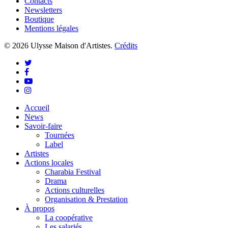
Contacts
Newsletters
Boutique
Mentions légales
© 2026 Ulysse Maison d'Artistes.
Crédits
twitter
facebook
youtube
instagram
Close
Accueil
Menu
News
Savoir-faire
Tournées
Label
Artistes
Actions locales
Charabia Festival
Drama
Actions culturelles
Organisation & Prestation
À propos
La coopérative
Les salariés