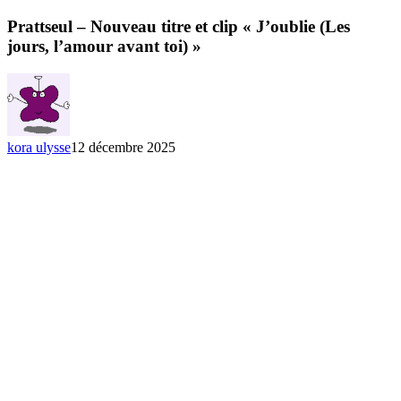
–
Nouveau
Prattseul – Nouveau titre et clip « J’oublie (Les
titre
jours, l’amour avant toi) »
et
clip
« J’oublie
(Les
jours,
l’amour
kora ulysse
12 décembre 2025
avant
toi) »