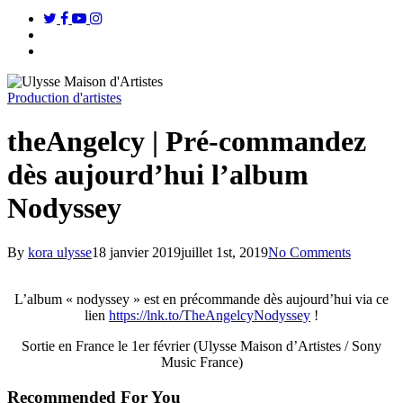
twitter
facebook
youtube
instagram
search
Menu
Production d'artistes
theAngelcy | Pré-commandez
dès aujourd’hui l’album
Nodyssey
By
kora ulysse
18 janvier 2019
juillet 1st, 2019
No Comments
L’album « nodyssey » est en précommande dès aujourd’hui via ce
lien
https://lnk.to/TheAngelcyNodyssey
!
Sortie en France le 1er février (Ulysse Maison d’Artistes / Sony
Music France)
Recommended For You