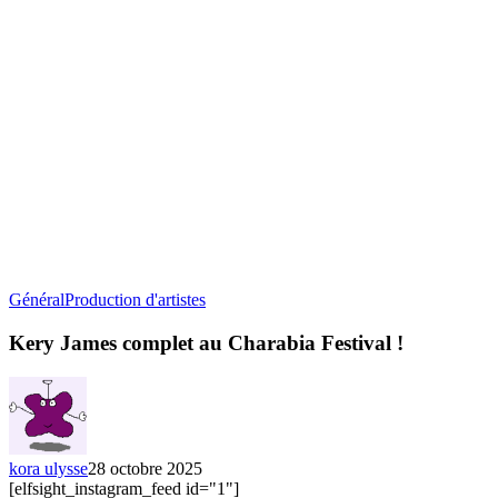
Kery
Général
Production d'artistes
James
complet
Kery James complet au Charabia Festival !
au
Charabia
Festival
!
kora ulysse
28 octobre 2025
[elfsight_instagram_feed id="1"]