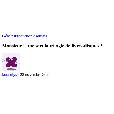
Monsieur
Général
Production d'artistes
Lune
sort
Monsieur Lune sort la trilogie de livres-disques !
la
trilogie
de
livres-
disques
!
kora ulysse
28 novembre 2025