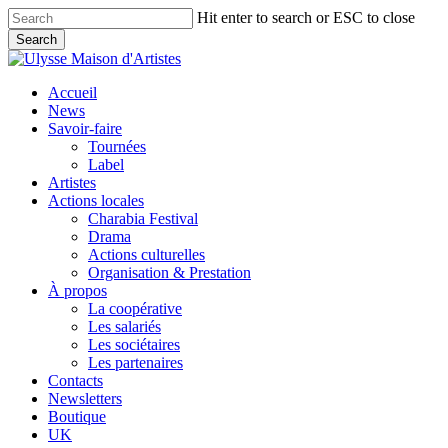
Skip
Hit enter to search or ESC to close
to
Search
main
Close
content
Search
search
Menu
Accueil
News
Savoir-faire
Tournées
Label
Artistes
Actions locales
Charabia Festival
Drama
Actions culturelles
Organisation & Prestation
À propos
La coopérative
Les salariés
Les sociétaires
Les partenaires
Contacts
Newsletters
Boutique
UK