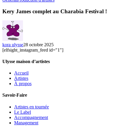
James
complet
Kery James complet au Charabia Festival !
au
Charabia
Festival
!
kora ulysse
28 octobre 2025
[elfsight_instagram_feed id="1"]
Ulysse maison d’artistes
Accueil
Artistes
À propos
Savoir-Faire
Artistes en tournée
Le Label
Accompagnement
Management