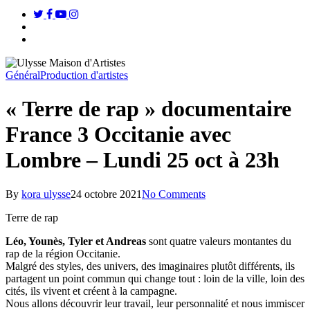
twitter
facebook
youtube
instagram
search
Menu
Général
Production d'artistes
« Terre de rap » documentaire
France 3 Occitanie avec
Lombre – Lundi 25 oct à 23h
By
kora ulysse
24 octobre 2021
No Comments
Terre de rap
Léo, Younès, Tyler et Andreas
sont quatre valeurs montantes du
rap de la région Occitanie.
Malgré des styles, des univers, des imaginaires plutôt différents, ils
partagent un point commun qui change tout : loin de la ville, loin des
cités, ils vivent et créent à la campagne.
Nous allons découvrir leur travail, leur personnalité et nous immiscer