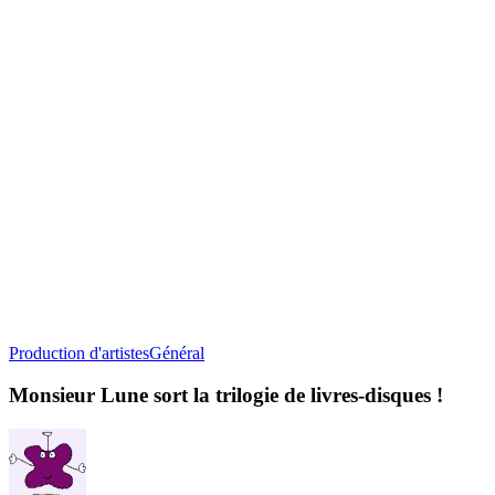
Monsieur
Production d'artistes
Général
Lune
sort
Monsieur Lune sort la trilogie de livres-disques !
la
trilogie
de
livres-
disques