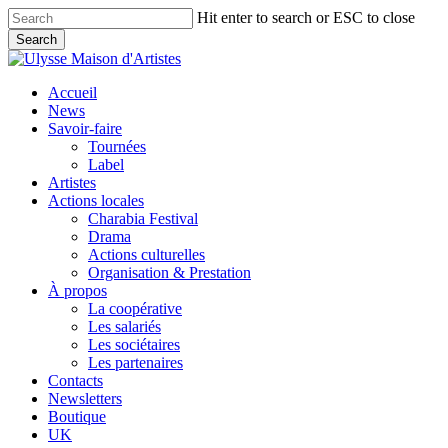
Skip
Hit enter to search or ESC to close
to
Search
main
Close
content
Search
search
Menu
Accueil
News
Savoir-faire
Tournées
Label
Artistes
Actions locales
Charabia Festival
Drama
Actions culturelles
Organisation & Prestation
À propos
La coopérative
Les salariés
Les sociétaires
Les partenaires
Contacts
Newsletters
Boutique
UK