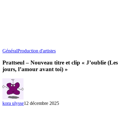
Prattseul
Général
Production d'artistes
–
Nouveau
Prattseul – Nouveau titre et clip « J’oublie (Les
titre
jours, l’amour avant toi) »
et
clip
« J’oublie
(Les
jours,
l’amour
kora ulysse
12 décembre 2025
avant
toi) »