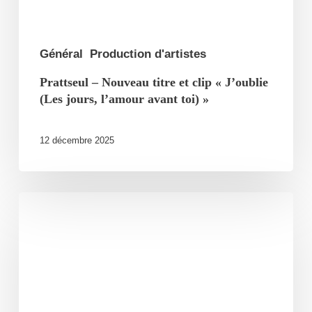
(Les
jours,
l’amour
Général
Production d'artistes
avant
Prattseul – Nouveau titre et clip « J’oublie
toi) »
(Les jours, l’amour avant toi) »
12 décembre 2025
Monsieur
Lune
sort
la
trilogie
de