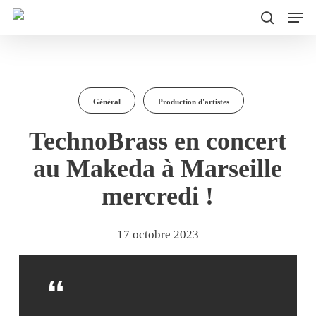
Men
Skip
to
search
main
content
Général
Production d'artistes
TechnoBrass en concert
au Makeda à Marseille
mercredi !
17 octobre 2023