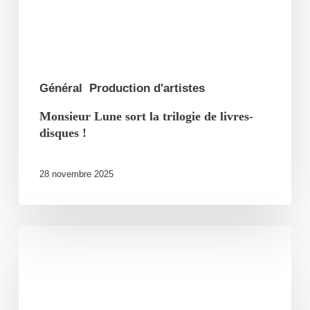
livres-
disques
!
Général
Production d'artistes
Monsieur Lune sort la trilogie de livres-
disques !
28 novembre 2025
Kery
James
complet
au