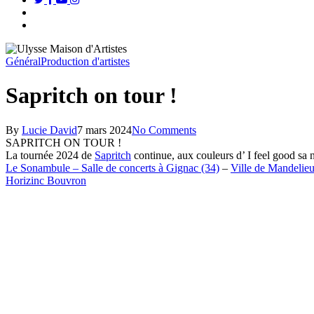
search
Menu
Général
Production d'artistes
Sapritch on tour !
By
Lucie David
7 mars 2024
No Comments
SAPRITCH ON TOUR !
La tournée 2024 de
Sapritch
continue, aux couleurs d’ I feel good sa 
Le Sonambule – Salle de concerts à Gignac (34)
–
Ville de Mandelie
Horizinc Bouvron