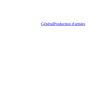
Général
Production d'artistes
Kery
James
complet
au
Charabia
Festival
!