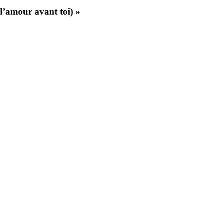
 l’amour avant toi) »
Monsieur
Lune
sort
la
trilogie
de
livres-
disques
!