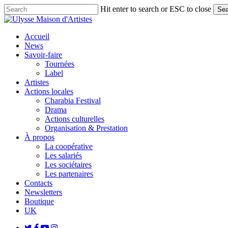
Skip
Hit enter to search or ESC to close
Sea
to
Close
main
Search
content
search
Menu
Accueil
News
Savoir-faire
Tournées
Label
Artistes
Actions locales
Charabia Festival
Drama
Actions culturelles
Organisation & Prestation
À propos
La coopérative
Les salariés
Les sociétaires
Les partenaires
Contacts
Newsletters
Boutique
UK
twitter
facebook
youtube
instagram