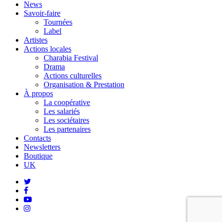
Menu
News
Savoir-faire
Tournées
Label
Artistes
Actions locales
Charabia Festival
Drama
Actions culturelles
Organisation & Prestation
À propos
La coopérative
Les salariés
Les sociétaires
Les partenaires
Contacts
Newsletters
Boutique
UK
twitter
facebook
youtube
instagram