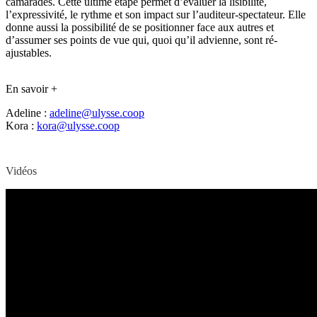
camarades. Cette ultime étape permet d’évaluer la lisibilité,
l’expressivité, le rythme et son impact sur l’auditeur-spectateur. Elle
donne aussi la possibilité de se positionner face aux autres et
d’assumer ses points de vue qui, quoi qu’il advienne, sont ré-
ajustables.
En savoir +
Adeline :
adeline@ulysse.coop
Kora :
kora@ulysse.coop
Vidéos