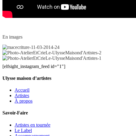
En images
macecriture-
11-
Photo-
03-
AtelierEtCrieLe-
Photo-
[elfsight_instagram_feed id="1"]
2014-
UlysseMaisond'Artistes-
AtelierEtCrieLe-
24
2
UlysseMaisond'Artistes-
Ulysse maison d’artistes
1
Accueil
Artistes
À propos
Savoir-Faire
Artistes en tournée
Le Label
Accompagnement