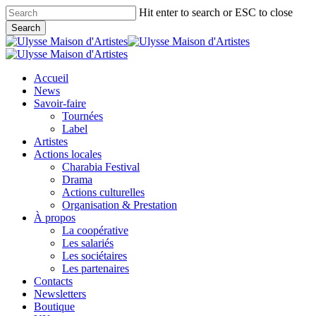
Skip
Hit enter to search or ESC to close
to
Search
main
Close
content
Search
search
Menu
Accueil
News
Savoir-faire
Tournées
Label
Artistes
Actions locales
Charabia Festival
Drama
Actions culturelles
Organisation & Prestation
À propos
La coopérative
Les salariés
Les sociétaires
Les partenaires
Contacts
Newsletters
Boutique