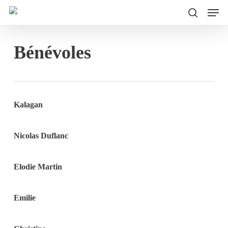
Men
Skip
to
search
main
Bénévoles
content
Kalagan
Nicolas Duflanc
Elodie Martin
Emilie