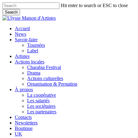
Skip
Hit enter to search or ESC to close
to
Search
main
Close
content
Search
search
Menu
Accueil
News
Savoir-faire
Tournées
Label
Artistes
Actions locales
Charabia Festival
Drama
Actions culturelles
Organisation & Prestation
À propos
La coopérative
Les salariés
Les sociétaires
Les partenaires
Contacts
Newsletters
Boutique
UK