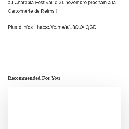
au Charabia Festival le 21 novembre prochain à la
Cartonnerie de Reims !
Plus d’infos :
https://fb.me/e/18OuXiQGD
Recommended For You
Prattseul
–
Nouveau
titre
et