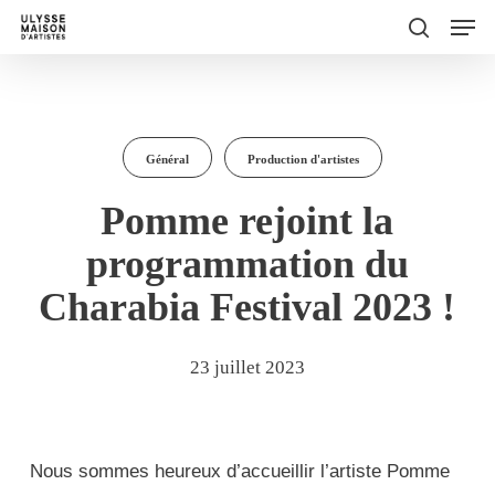
Men
Skip
to
search
main
content
Général
Production d'artistes
Pomme rejoint la
programmation du
Charabia Festival 2023 !
23 juillet 2023
Nous sommes heureux d’accueillir l’artiste Pomme