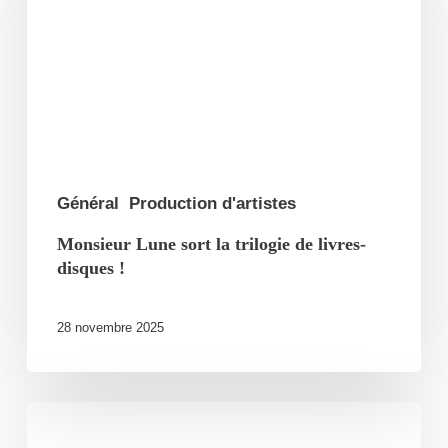
la
trilogie
de
livres-
disques
!
Général
Production d'artistes
Monsieur Lune sort la trilogie de livres-
disques !
28 novembre 2025
Kery
James