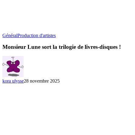
Monsieur
Général
Production d'artistes
Lune
sort
Monsieur Lune sort la trilogie de livres-disques !
la
trilogie
de
livres-
disques
!
kora ulysse
28 novembre 2025