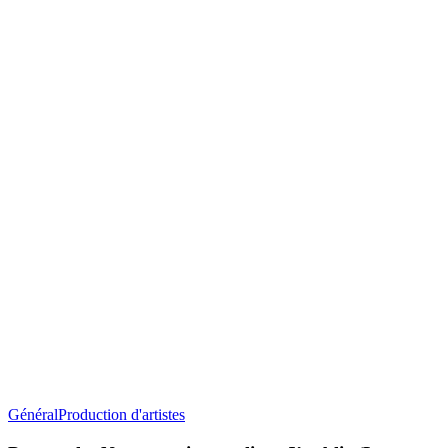
Prattseul
Général
Production d'artistes
–