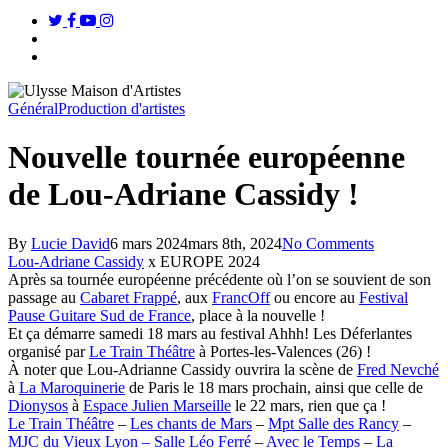
twitter
facebook
youtube
instagram
search
Menu
Général
Production d'artistes
Nouvelle tournée européenne
de Lou-Adriane Cassidy !
By
Lucie David
6 mars 2024
mars 8th, 2024
No Comments
Lou-Adriane Cassidy
x EUROPE 2024
Après sa tournée européenne précédente où l’on se souvient de son
passage au
Cabaret Frappé
, aux
FrancOff
ou encore au
Festival
Pause Guitare Sud de France
, place à la nouvelle !
Et ça démarre samedi 18 mars au festival Ahhh! Les Déferlantes
organisé par
Le Train Théâtre
à Portes-les-Valences (26) !
À noter que Lou-Adrianne Cassidy ouvrira la scène de
Fred Nevché
à
La Maroquinerie
de Paris le 18 mars prochain, ainsi que celle de
Dionysos
à
Espace Julien Marseille
le 22 mars, rien que ça !
Le Train Théâtre
–
Les chants de Mars
–
Mpt Salle des Rancy
–
MJC du Vieux Lyon – Salle Léo Ferré
–
Avec le Temps
–
La