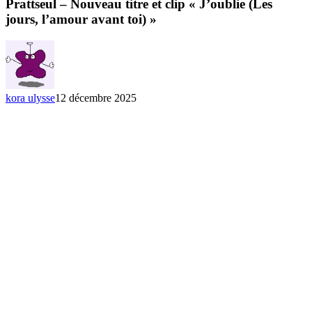
Nouveau
Prattseul – Nouveau titre et clip « J’oublie (Les
titre
jours, l’amour avant toi) »
et
clip
« J’oublie
(Les
jours,
l’amour
kora ulysse
12 décembre 2025
avant
toi) »