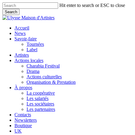
Skip
Hit enter to search or ESC to close
to
Search
main
Close
content
Search
search
Menu
Accueil
News
Savoir-faire
Tournées
Label
Artistes
Actions locales
Charabia Festival
Drama
Actions culturelles
Organisation & Prestation
À propos
La coopérative
Les salariés
Les sociétaires
Les partenaires
Contacts
Newsletters
Boutique
UK