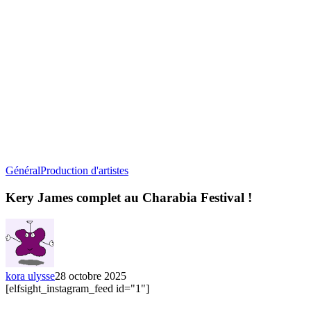
Kery
Général
Production d'artistes
James
complet
Kery James complet au Charabia Festival !
au
Charabia
Festival
!
kora ulysse
28 octobre 2025
[elfsight_instagram_feed id="1"]