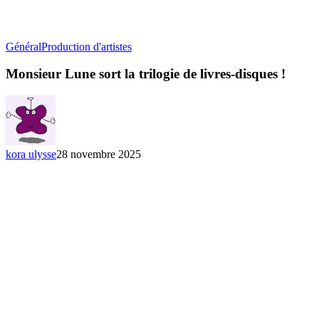
Monsieur
Général
Production d'artistes
Lune
sort
Monsieur Lune sort la trilogie de livres-disques !
la
trilogie
de
livres-
disques
!
kora ulysse
28 novembre 2025