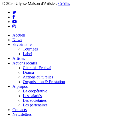
© 2026 Ulysse Maison d'Artistes.
Crédits
twitter
facebook
youtube
instagram
Close
Accueil
Menu
News
Savoir-faire
Tournées
Label
Artistes
Actions locales
Charabia Festival
Drama
Actions culturelles
Organisation & Prestation
À propos
La coopérative
Les salariés
Les sociétaires
Les partenaires
Contacts
Newsletters