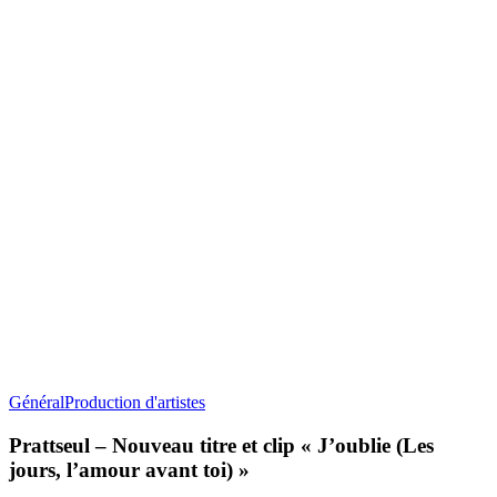
Prattseul
Général
Production d'artistes
–
Nouveau
Prattseul – Nouveau titre et clip « J’oublie (Les
titre
jours, l’amour avant toi) »
et