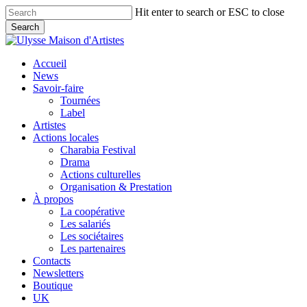
Skip
Hit enter to search or ESC to close
to
Search
main
Close
content
Search
search
Menu
Accueil
News
Savoir-faire
Tournées
Label
Artistes
Actions locales
Charabia Festival
Drama
Actions culturelles
Organisation & Prestation
À propos
La coopérative
Les salariés
Les sociétaires
Les partenaires
Contacts
Newsletters
Boutique
UK