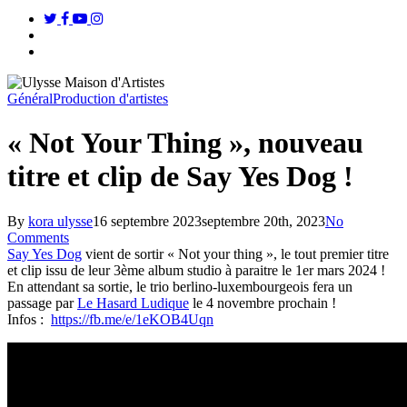
twitter
facebook
youtube
instagram
search
Menu
Général
Production d'artistes
« Not Your Thing », nouveau
titre et clip de Say Yes Dog !
By
kora ulysse
16 septembre 2023
septembre 20th, 2023
No
Comments
Say Yes Dog
vient de sortir « Not your thing », le tout premier titre
et clip issu de leur 3ème album studio à paraitre le 1er mars 2024 !
En attendant sa sortie, le trio berlino-luxembourgeois fera un
passage par
Le Hasard Ludique
le 4 novembre prochain !
Infos :
https://fb.me/e/1eKOB4Uqn