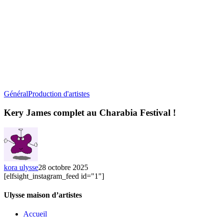
Kery
Général
Production d'artistes
James
complet
Kery James complet au Charabia Festival !
au
Charabia
Festival
!
kora ulysse
28 octobre 2025
[elfsight_instagram_feed id="1"]
Ulysse maison d’artistes
Accueil