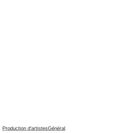
disques
!
Kery
Production d'artistes
Général