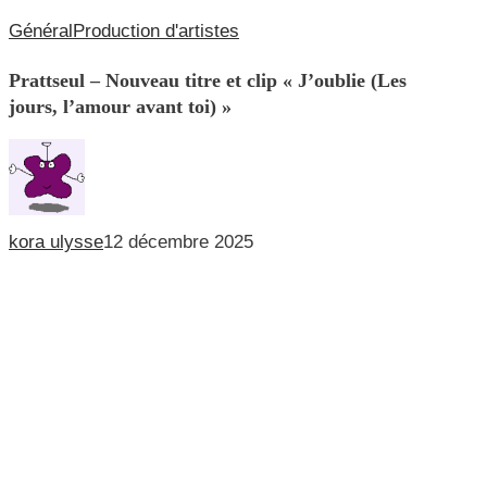
Prattseul
Général
Production d'artistes
–
Prattseul – Nouveau titre et clip « J’oublie (Les
Nouveau
jours, l’amour avant toi) »
titre
et
clip
« J’oublie
kora ulysse
12 décembre 2025
(Les
jours,
l’amour
avant
toi) »