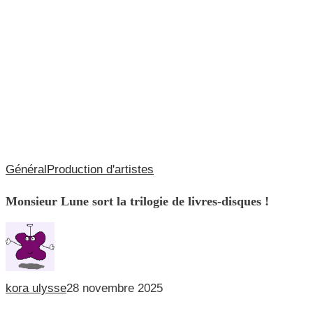
Monsieur
Général
Production d'artistes
Lune
Monsieur Lune sort la trilogie de livres-disques !
sort
la
trilogie
de
kora ulysse
28 novembre 2025
livres-