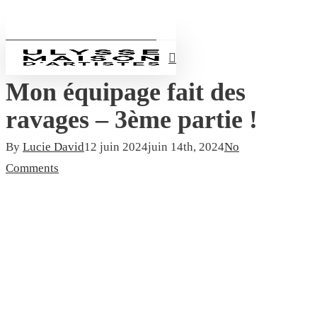
Skip
to
Production d'artistes
Général
search
main
Menu
content
Mon équipage fait des
ravages – 3ème partie !
By
Lucie David
12 juin 2024
juin 14th, 2024
No
Comments