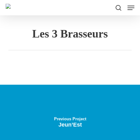
Men
Skip
to
search
main
Les 3 Brasseurs
content
Previous Project
Jeun’Est