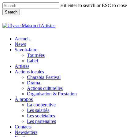
Skip
Hit enter to search or ESC to close
to
Search
main
content
Close
Search
search
Menu
Accueil
News
Savoir-faire
Tournées
Label
Artistes
Actions locales
Charabia Festival
Drama
Actions culturelles
Organisation & Prestation
À propos
La coopérative
Les salariés
Les sociétaires
Les partenaires
Contacts
Newsletters