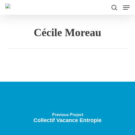
Men
Skip
to
search
main
Cécile Moreau
content
Previous Project
Collectif Vacance Entropie