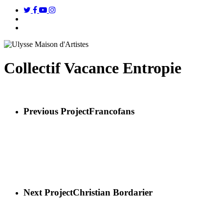
twitter
facebook
youtube
instagram
search
Menu
Collectif Vacance Entropie
Previous Project
Francofans
Next Project
Christian Bordarier