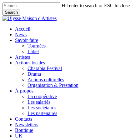
Skip
Hit enter to search or ESC to close
to
Search
main
Close
content
Search
search
Menu
Accueil
News
Savoir-faire
Tournées
Label
Artistes
Actions locales
Charabia Festival
Drama
Actions culturelles
Organisation & Prestation
À propos
La coopérative
Les salariés
Les sociétaires
Les partenaires
Contacts
Newsletters
Boutique
UK