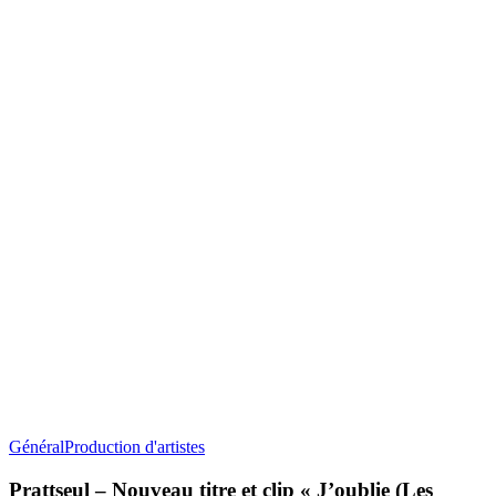
Prattseul
Général
Production d'artistes
–
Nouveau
Prattseul – Nouveau titre et clip « J’oublie (Les