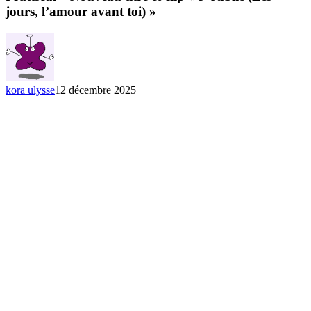
titre
jours, l’amour avant toi) »
et
clip
« J’oublie
(Les
jours,
l’amour
kora ulysse
12 décembre 2025
avant
toi) »