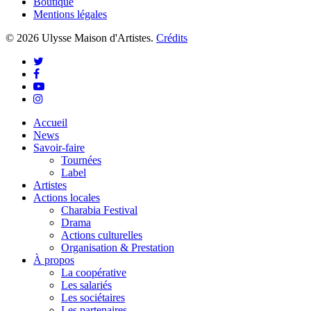
Boutique
Mentions légales
© 2026 Ulysse Maison d'Artistes.
Crédits
twitter
facebook
youtube
instagram
Close
Accueil
Menu
News
Savoir-faire
Tournées
Label
Artistes
Actions locales
Charabia Festival
Drama
Actions culturelles
Organisation & Prestation
À propos
La coopérative
Les salariés
Les sociétaires
Les partenaires