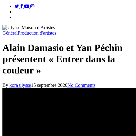
twitter
facebook
youtube
instagram
search
Menu
Général
Production d'artistes
Alain Damasio et Yan Péchin
présentent « Entrer dans la
couleur »
By
kora ulysse
15 septembre 2020
No Comments