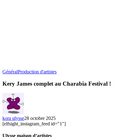
Kery
Général
Production d'artistes
James
complet
Kery James complet au Charabia Festival !
au
Charabia
Festival
!
kora ulysse
28 octobre 2025
[elfsight_instagram_feed id="1"]
Ulysse maison d’artistes