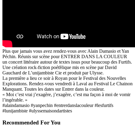
Plus que jamais vous avez rendez-vous avec Alain Damasio et Yan
Péchin. Réunis sur scène pour ENTRER DANS LA COULEUR
un concert littéraire autour de textes issus pour beaucoup des Furtifs.
Une création rock-fiction poétHique mis en scène par David
Gauchard de
L’unijambiste Cie
et produit par Ulysse.
La première a lieu ce soir à Royan pour le
Festival des Nouvelles
Explorations
. Rendez-vous vendredi à Laval au
Festival Le Chainon
Manquant
. Toutes les dates sur
Entrer dans la couleur
.
« Moi c’est vrai j’exagère, j’exagère, c’est ma façon à moi de vomir
l’ingérable. »
#alaindamasio
#yanpechin
#entrerdanslacouleur
#lesfurtifs
#lunijambiste
#ulyssemaisondartistes
Recommended For You