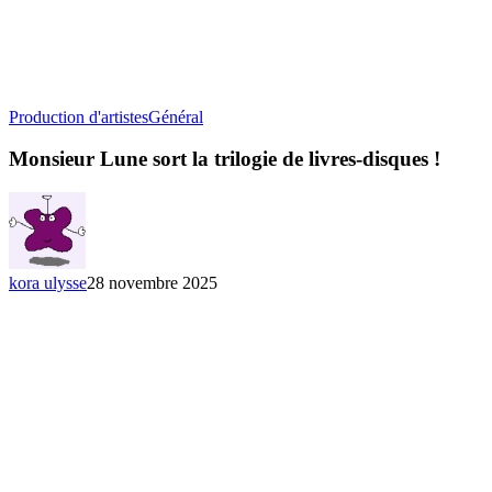
Monsieur
Production d'artistes
Général
Lune
sort
Monsieur Lune sort la trilogie de livres-disques !
la
trilogie
de
livres-
disques
!
kora ulysse
28 novembre 2025