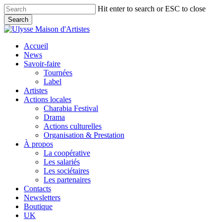
Skip
Hit enter to search or ESC to close
to
Search
main
Close
content
Search
search
Menu
Accueil
News
Savoir-faire
Tournées
Label
Artistes
Actions locales
Charabia Festival
Drama
Actions culturelles
Organisation & Prestation
À propos
La coopérative
Les salariés
Les sociétaires
Les partenaires
Contacts
Newsletters
Boutique
UK