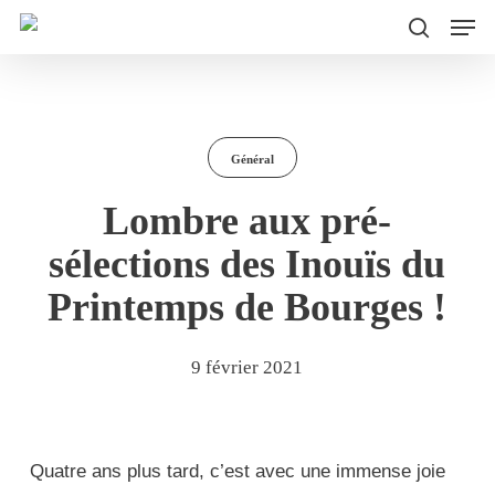
Men
Skip
to
search
main
content
Général
Lombre aux pré-
sélections des Inouïs du
Printemps de Bourges !
9 février 2021
Quatre ans plus tard, c’est avec une immense joie