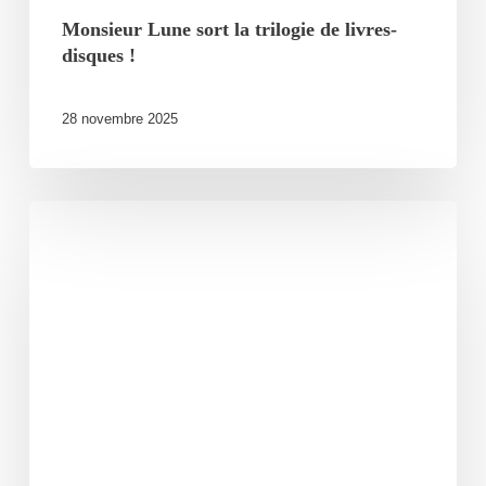
Monsieur Lune sort la trilogie de livres-
disques !
28 novembre 2025
Kery
James
complet
au
Charabia
Festival
!