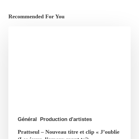
Recommended For You
Prattseul
–
Nouveau
titre
et
clip
« J’oublie
(Les
jours,
l’amour
Général
Production d'artistes
avant
Prattseul – Nouveau titre et clip « J’oublie
toi) »