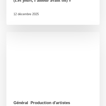
(Les jours, l’amour avant toi) »
12 décembre 2025
Monsieur
Lune
sort
la
trilogie
de
livres-
disques
!
Général
Production d'artistes