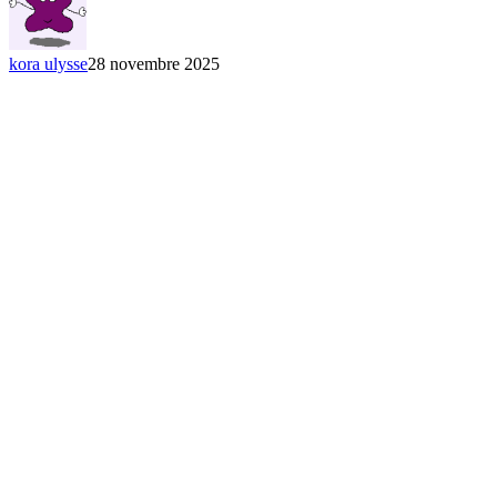
livres-
disques
!
kora ulysse
28 novembre 2025