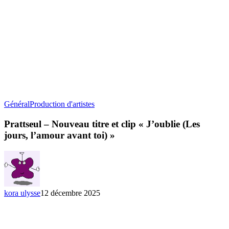
Prattseul
Général
Production d'artistes
–
Nouveau
Prattseul – Nouveau titre et clip « J’oublie (Les
titre
jours, l’amour avant toi) »
et
clip
« J’oublie
(Les
jours,
l’amour
kora ulysse
12 décembre 2025
avant
toi) »