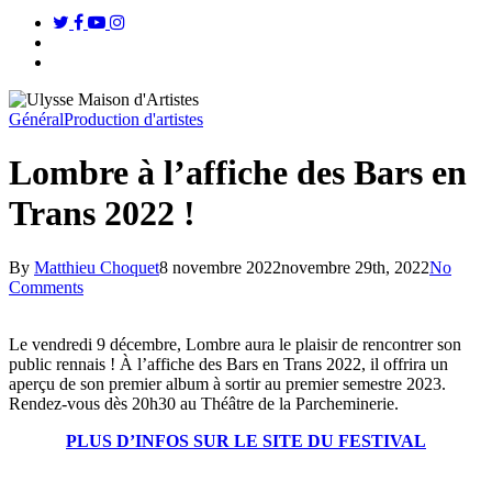
twitter
facebook
youtube
instagram
search
Menu
Général
Production d'artistes
Lombre à l’affiche des Bars en
Trans 2022 !
By
Matthieu Choquet
8 novembre 2022
novembre 29th, 2022
No
Comments
Le vendredi 9 décembre, Lombre aura le plaisir de rencontrer son
public rennais ! À l’affiche des Bars en Trans 2022, il offrira un
aperçu de son premier album à sortir au premier semestre 2023.
Rendez-vous dès 20h30 au Théâtre de la Parcheminerie.
PLUS D’INFOS SUR LE SITE DU FESTIVAL