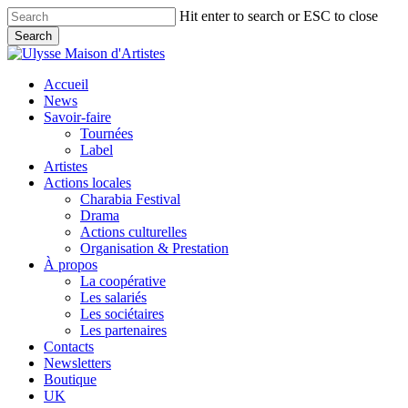
Skip
Hit enter to search or ESC to close
to
Search
main
Close
content
Search
search
Menu
Accueil
News
Savoir-faire
Tournées
Label
Artistes
Actions locales
Charabia Festival
Drama
Actions culturelles
Organisation & Prestation
À propos
La coopérative
Les salariés
Les sociétaires
Les partenaires
Contacts
Newsletters
Boutique
UK