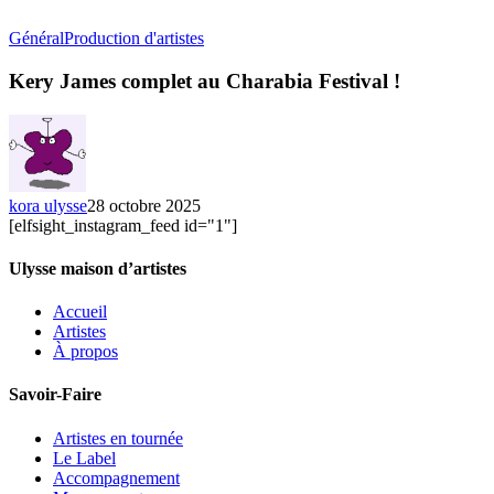
Kery
Général
Production d'artistes
James
complet
Kery James complet au Charabia Festival !
au
Charabia
Festival
!
kora ulysse
28 octobre 2025
[elfsight_instagram_feed id="1"]
Ulysse maison d’artistes
Accueil
Artistes
À propos
Savoir-Faire
Artistes en tournée
Le Label
Accompagnement