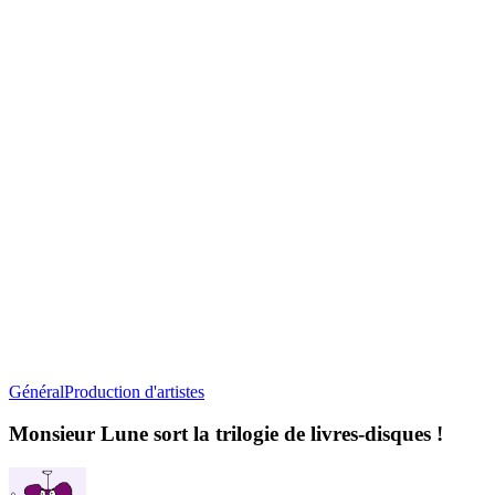
Monsieur
Général
Production d'artistes
Lune
sort
Monsieur Lune sort la trilogie de livres-disques !
la
trilogie
de