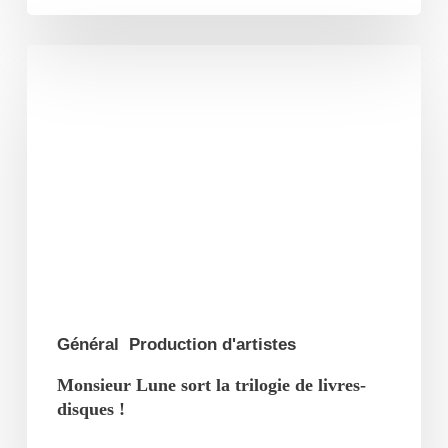
Monsieur
Lune
sort
la
trilogie
de
livres-
disques
!
Général
Production d'artistes
Monsieur Lune sort la trilogie de livres-
disques !