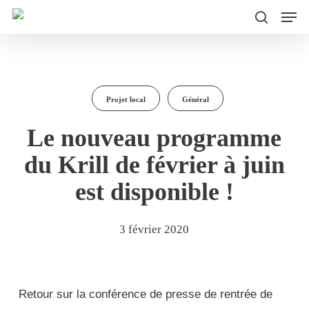
Men
Skip
to
search
main
content
Projet local
Général
Le nouveau programme
du Krill de février à juin
est disponible !
3 février 2020
Retour sur la conférence de presse de rentrée de