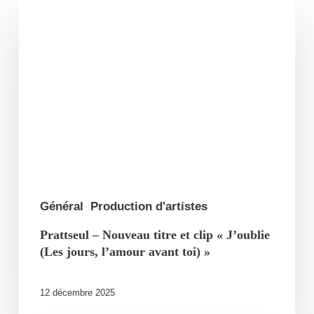
Prattseul
–
Nouveau
titre
et
clip
« J’oublie
(Les
jours,
l’amour
Général
Production d'artistes
avant
Prattseul – Nouveau titre et clip « J’oublie
toi) »
(Les jours, l’amour avant toi) »
12 décembre 2025