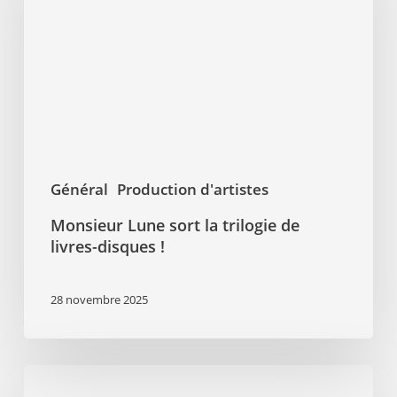
la
trilogie
de
livres-
disques
!
Général
Production d'artistes
Monsieur Lune sort la trilogie de
livres-disques !
28 novembre 2025
Kery