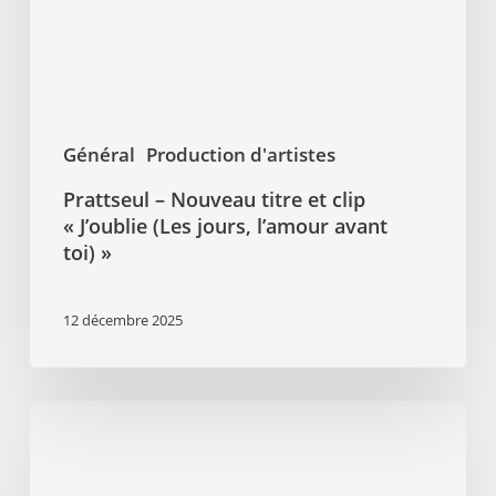
clip
« J’oublie
(Les
jours,
l’amour
Général
Production d'artistes
avant
Prattseul – Nouveau titre et clip
toi) »
« J’oublie (Les jours, l’amour avant
toi) »
12 décembre 2025
Monsieur
Lune
sort