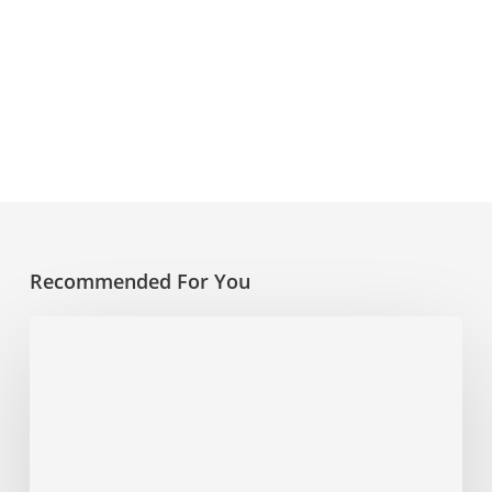
Recommended For You
Prattseul
–
Nouveau
titre
et