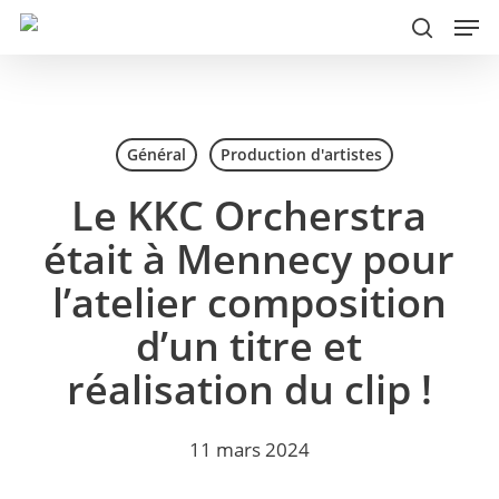
Men
Skip
to
search
main
content
Général
Production d'artistes
Le KKC Orcherstra
était à Mennecy pour
l’atelier composition
d’un titre et
réalisation du clip !
11 mars 2024