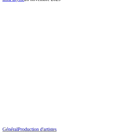
Kery
Général
Production d'artistes
James