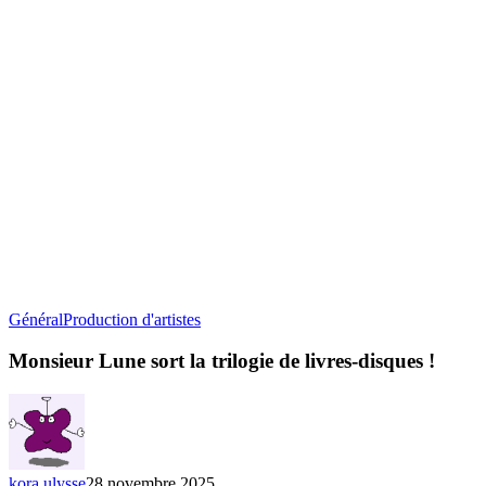
Monsieur
Général
Production d'artistes
Lune
sort
Monsieur Lune sort la trilogie de livres-disques !
la
trilogie
de
livres-
disques
!
kora ulysse
28 novembre 2025