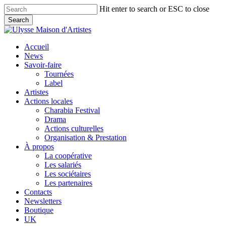
Skip
Hit enter to search or ESC to close
to
Search
main
Close
content
Search
search
Menu
Accueil
News
Savoir-faire
Tournées
Label
Artistes
Actions locales
Charabia Festival
Drama
Actions culturelles
Organisation & Prestation
À propos
La coopérative
Les salariés
Les sociétaires
Les partenaires
Contacts
Newsletters
Boutique
UK