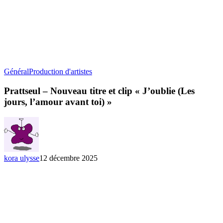
Prattseul
Général
Production d'artistes
–
Nouveau
Prattseul – Nouveau titre et clip « J’oublie (Les
titre
jours, l’amour avant toi) »
et
clip
« J’oublie
(Les
jours,
l’amour
kora ulysse
12 décembre 2025
avant
toi) »