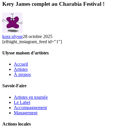
complet
Kery James complet au Charabia Festival !
au
Charabia
Festival
!
kora ulysse
28 octobre 2025
[elfsight_instagram_feed id="1"]
Ulysse maison d’artistes
Accueil
Artistes
À propos
Savoir-Faire
Artistes en tournée
Le Label
Accompagnement
Management
Actions locales