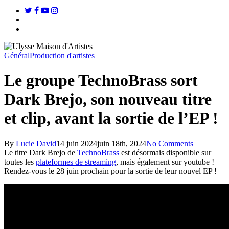
twitter
facebook
youtube
instagram
search
Menu
Général
Production d'artistes
Le groupe TechnoBrass sort
Dark Brejo, son nouveau titre
et clip, avant la sortie de l’EP !
By
Lucie David
14 juin 2024
juin 18th, 2024
No Comments
Le titre Dark Brejo de
TechnoBrass
est désormais disponible sur
toutes les
plateformes de streaming
, mais également sur youtube !
Rendez-vous le 28 juin prochain pour la sortie de leur nouvel EP !