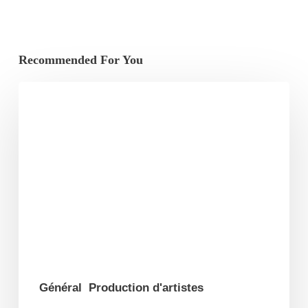
Recommended For You
Prattseul
–
Nouveau
titre
et
clip
« J’oublie
(Les
jours,
l’amour
Général
Production d'artistes
avant