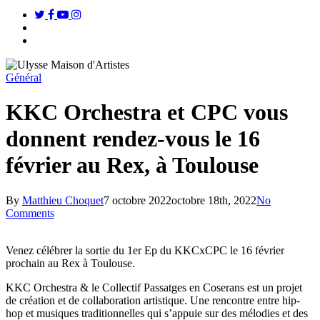
twitter
facebook
youtube
instagram
search
Menu
Général
KKC Orchestra et CPC vous
donnent rendez-vous le 16
février au Rex, à Toulouse
By
Matthieu Choquet
7 octobre 2022
octobre 18th, 2022
No
Comments
Venez célébrer la sortie du 1er Ep du KKCxCPC le 16 février
prochain au Rex à Toulouse.
KKC Orchestra & le Collectif Passatges en Coserans est un projet
de création et de collaboration artistique. Une rencontre entre hip-
hop et musiques traditionnelles qui s’appuie sur des mélodies et des