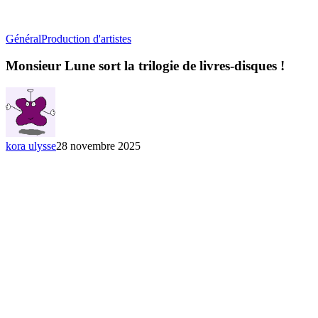
Monsieur
Général
Production d'artistes
Lune
sort
Monsieur Lune sort la trilogie de livres-disques !
la
trilogie
de
livres-
disques
!
kora ulysse
28 novembre 2025