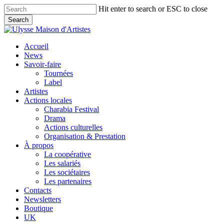
Skip
Hit enter to search or ESC to close
to
Search
main
Close
content
Search
search
Menu
Accueil
News
Savoir-faire
Tournées
Label
Artistes
Actions locales
Charabia Festival
Drama
Actions culturelles
Organisation & Prestation
À propos
La coopérative
Les salariés
Les sociétaires
Les partenaires
Contacts
Newsletters
Boutique
UK