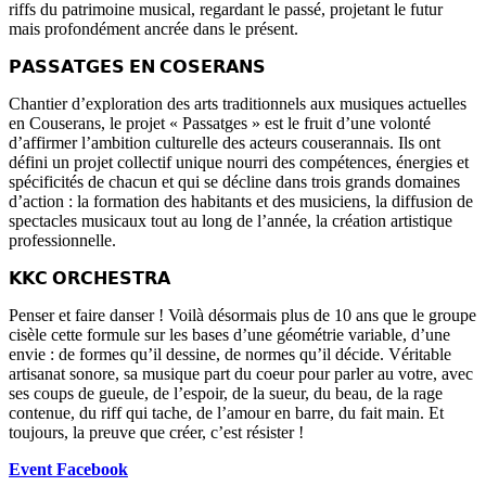
riffs du patrimoine musical, regardant le passé, projetant le futur
mais profondément ancrée dans le présent.
𝗣𝗔𝗦𝗦𝗔𝗧𝗚𝗘𝗦
𝗘𝗡
𝗖𝗢𝗦𝗘𝗥𝗔𝗡𝗦
Chantier d’exploration des arts traditionnels aux musiques actuelles
en Couserans, le projet « Passatges » est le fruit d’une volonté
d’affirmer l’ambition culturelle des acteurs couserannais. Ils ont
défini un projet collectif unique nourri des compétences, énergies et
spécificités de chacun et qui se décline dans trois grands domaines
d’action : la formation des habitants et des musiciens, la diffusion de
spectacles musicaux tout au long de l’année, la création artistique
professionnelle.
𝗞𝗞𝗖
𝗢𝗥𝗖𝗛𝗘𝗦𝗧𝗥𝗔
Penser et faire danser ! Voilà désormais plus de 10 ans que le groupe
cisèle cette formule sur les bases d’une géométrie variable, d’une
envie : de formes qu’il dessine, de normes qu’il décide. Véritable
artisanat sonore, sa musique part du coeur pour parler au votre, avec
ses coups de gueule, de l’espoir, de la sueur, du beau, de la rage
contenue, du riff qui tache, de l’amour en barre, du fait main. Et
toujours, la preuve que créer, c’est résister !
Event Facebook