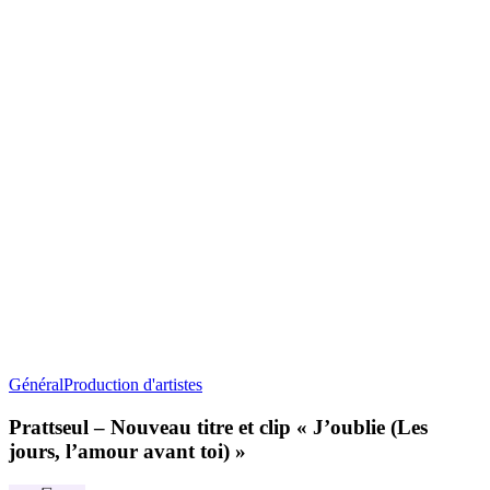
Prattseul
Général
Production d'artistes
–
Nouveau
Prattseul – Nouveau titre et clip « J’oublie (Les
titre
jours, l’amour avant toi) »
et
clip