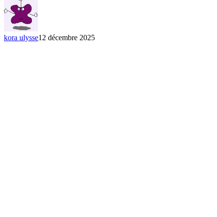
« J’oublie
(Les
jours,
l’amour
kora ulysse
12 décembre 2025
avant
toi) »