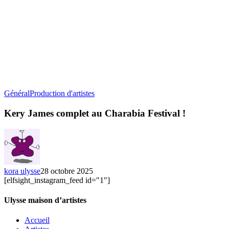
Kery
Général
Production d'artistes
James
complet
Kery James complet au Charabia Festival !
au
Charabia
Festival
!
kora ulysse
28 octobre 2025
[elfsight_instagram_feed id="1"]
Ulysse maison d’artistes
Accueil