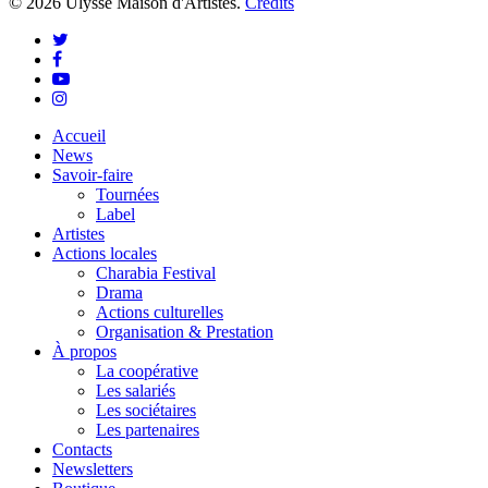
© 2026 Ulysse Maison d'Artistes.
Crédits
twitter
facebook
youtube
instagram
Close
Accueil
Menu
News
Savoir-faire
Tournées
Label
Artistes
Actions locales
Charabia Festival
Drama
Actions culturelles
Organisation & Prestation
À propos
La coopérative
Les salariés
Les sociétaires
Les partenaires
Contacts
Newsletters