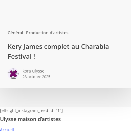
Général
Production d'artistes
Kery
Kery James complet au Charabia
James
Festival !
complet
au
kora ulysse
Charabia
28 octobre 2025
Festival
[elfsight_instagram_feed id="1"]
Ulysse maison d’artistes
Accueil