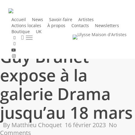
Skip
to
main
Accueil
News
Savoir-faire
Artistes
Actions locales
À propos
Contacts
Newsletters
content
Boutique
UK
search
twitter
Menu
Général
Production d'artistes
facebook
Guy Brunet
youtube
instagram
expose à la
galerie Drama
jusqu’au 18 mars
By
Matthieu Choquet
16 février 2023
No
Comments