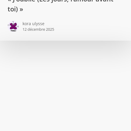
titre
toi) »
et
clip
kora ulysse
12 décembre 2025
« J’oublie
(Les
jours,
l’amour
avant
oi) »