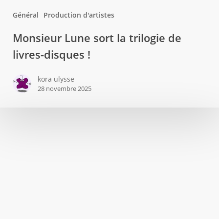
Général
Production d'artistes
Monsieur
Monsieur Lune sort la trilogie de
Lune
livres-disques !
sort
la
kora ulysse
trilogie
28 novembre 2025
de
livres-
disques