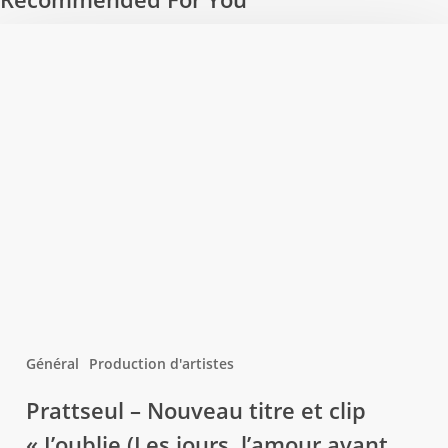
Général
Production d'artistes
Prattseul
Prattseul – Nouveau titre et clip
–
« J’oublie (Les jours, l’amour avant
Nouveau