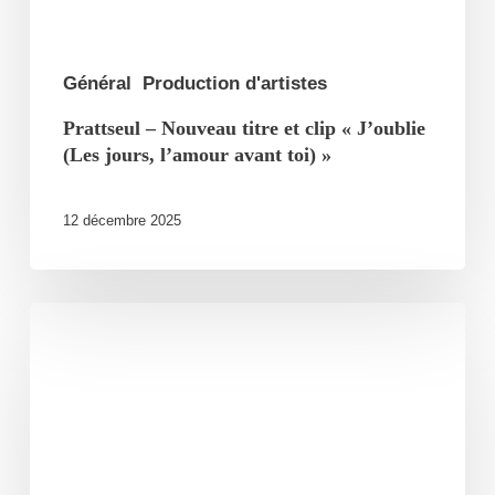
(Les
jours,
l’amour
Général
Production d'artistes
avant
Prattseul – Nouveau titre et clip « J’oublie
toi) »
(Les jours, l’amour avant toi) »
12 décembre 2025
Monsieur
Lune
sort
la
trilogie
de