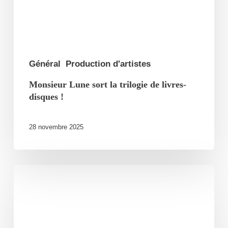
livres-
disques
!
Général
Production d'artistes
Monsieur Lune sort la trilogie de livres-
disques !
28 novembre 2025
Kery
James
complet
au