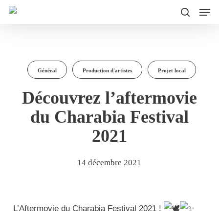
Men
Skip
to
search
main
content
Général
Production d'artistes
Projet local
Découvrez l’aftermovie
du Charabia Festival
2021
14 décembre 2021
L’Aftermovie du Charabia Festival 2021 !