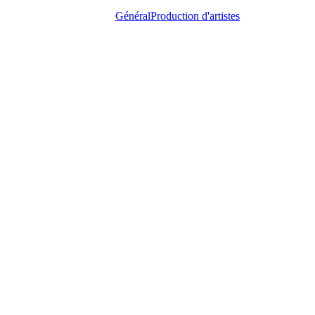
Général
Production d'artistes
Kery
James
complet
au
Charabia
Festival
!