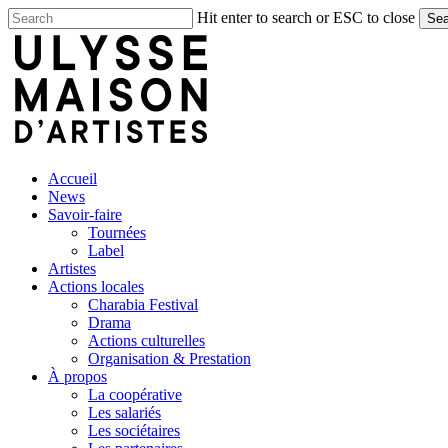
Skip
Hit enter to search or ESC to close
Sea
to
Close
main
Search
content
search
Menu
Accueil
News
Savoir-faire
Tournées
Label
Artistes
Actions locales
Charabia Festival
Drama
Actions culturelles
Organisation & Prestation
À propos
La coopérative
Les salariés
Les sociétaires