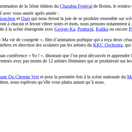
rammation de la 5ème édition du
Charabia Festival
de Reims, le rendez-v
gé avec vous année après année :
 Souchon
et
Ours
qui nous feront la joie de se produire ensemble sur scè
eront à chacun et feront vibrer notes et mots, nous pensons notamment à
aite à la scène émergente avec
George Ka
,
Prattseul
,
Kalika
ou encore
P
 Ma vie de courgette », film d’animation poétique qui a reçu deux césar
teliers en direction des scolaires par les artistes du
KKC Orchestra
, qui
an conférence « Yo ! », illustrant que l’on peut découvrir et apprendre 
 femmes avec pas moins de 12 artistes féminines qui se produiront sur les 
une Du Chemin Vert
et pour la première fois à la scène nationale du
Ma
ion, nous espérons qu’elle vous plaira autant qu’à nous.
Prattseul
–