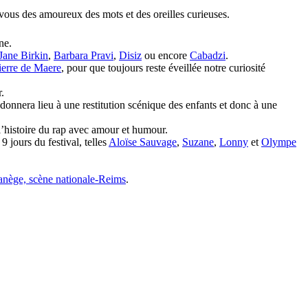
ous des amoureux des mots et des oreilles curieuses.
ne.
Jane Birkin
,
Barbara Pravi
,
Disiz
ou encore
Cabadzi
.
ierre de Maere
, pour que toujours reste éveillée notre curiosité
.
 donnera lieu à une restitution scénique des enfants et donc à une
l’histoire du rap avec amour et humour.
9 jours du festival, telles
Aloïse Sauvage
,
Suzane
,
Lonny
et
Olympe
nège, scène nationale-Reims
.