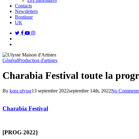
Les partenaires
Contacts
Newsletters
Boutique
UK
twitter
facebook
youtube
instagram
search
Menu
Général
Production d'artistes
Charabia Festival toute la prog
By
kora ulysse
13 septembre 2022
septembre 14th, 2022
No Comment
Charabia Festival
[PROG 2022]