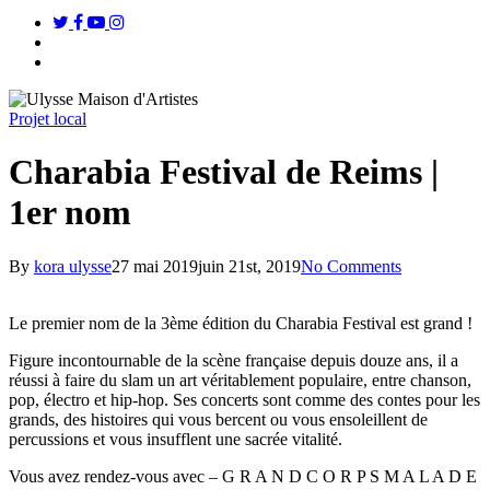
twitter
facebook
youtube
instagram
search
Menu
Projet local
Charabia Festival de Reims |
1er nom
By
kora ulysse
27 mai 2019
juin 21st, 2019
No Comments
Le premier nom de la 3ème édition du Charabia Festival est grand !
Figure incontournable de la scène française depuis douze ans, il a
réussi à faire du slam un art véritablement populaire, entre chanson,
pop, électro et hip-hop. Ses concerts sont comme des contes pour les
grands, des histoires qui vous bercent ou vous ensoleillent de
percussions et vous insufflent une sacrée vitalité.
Vous avez rendez-vous avec – G R A N D C O R P S M A L A D E