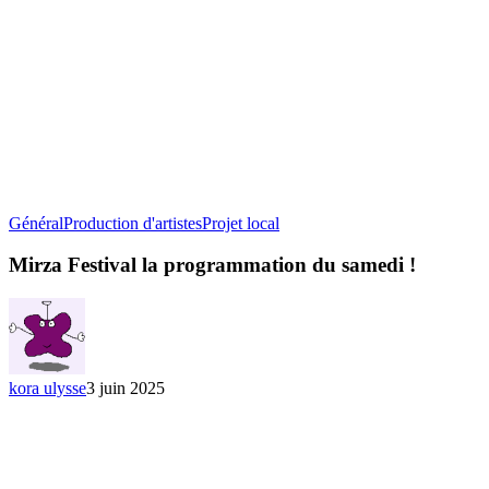
Mirza
Général
Production d'artistes
Projet local
Festival
la
Mirza Festival la programmation du samedi !
programmation
du
samedi
!
kora ulysse
3 juin 2025