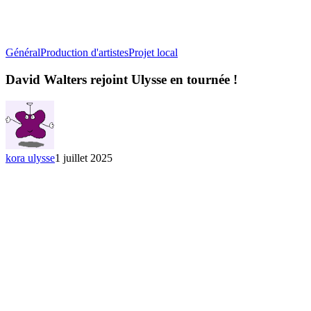
David
Général
Production d'artistes
Projet local
Walters
rejoint
David Walters rejoint Ulysse en tournée !
Ulysse
en
tournée
!
kora ulysse
1 juillet 2025