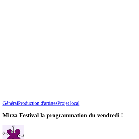
Mirza
Général
Production d'artistes
Projet local
Festival
la
Mirza Festival la programmation du vendredi !
programmation
du
vendredi
!