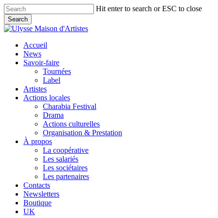
Skip
Hit enter to search or ESC to close
to
Search
main
Close
content
Search
search
Menu
Accueil
News
Savoir-faire
Tournées
Label
Artistes
Actions locales
Charabia Festival
Drama
Actions culturelles
Organisation & Prestation
À propos
La coopérative
Les salariés
Les sociétaires
Les partenaires
Contacts
Newsletters
Boutique
UK