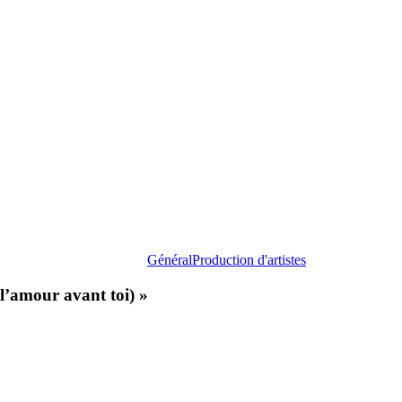
« J’oublie
(Les
jours,
l’amour
avant
toi) »
Général
Production d'artistes
 l’amour avant toi) »