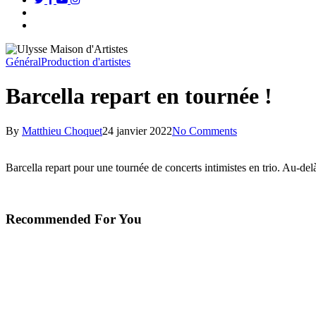
search
Menu
Général
Production d'artistes
Barcella repart en tournée !
By
Matthieu Choquet
24 janvier 2022
No Comments
Barcella repart pour une tournée de concerts intimistes en trio.
Au-delà
Recommended For You