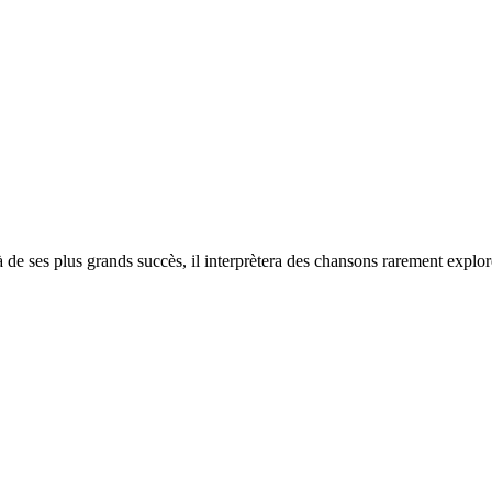
 de ses plus grands succès, il interprètera des chansons rarement exploré
Prattseul
–
Nouveau
titre
et
clip