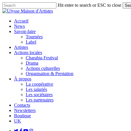
Skip
Hit enter to search or ESC to close
Sea
to
Close
main
Search
content
search
Menu
Accueil
News
Savoir-faire
Tournées
Label
Artistes
Actions locales
Charabia Festival
Drama
Actions culturelles
Organisation & Prestation
À propos
La coopérative
Les salariés
Les sociétaires
Les partenaires
Contacts
Newsletters
Boutique
UK
twitter
facebook
youtube
instagram