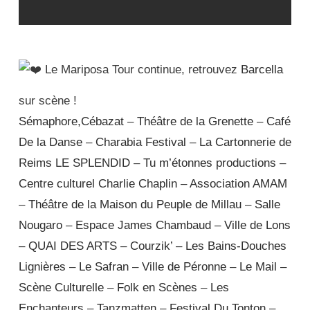
Le Mariposa Tour continue, retrouvez
Barcella
sur scène !
Sémaphore,Cébazat
–
Théâtre de la Grenette
–
Café
De la Danse
–
Charabia Festival
–
La Cartonnerie de
Reims
LE SPLENDID
–
Tu m’étonnes productions
–
Centre culturel Charlie Chaplin
–
Association AMAM
–
Théâtre de la Maison du Peuple de Millau
–
Salle
Nougaro
–
Espace James Chambaud
–
Ville de Lons
–
QUAI DES ARTS
–
Courzik’
–
Les Bains-Douches
Lignières
–
Le Safran
–
Ville de Péronne
–
Le Mail –
Scène Culturelle
–
Folk en Scènes
–
Les
Enchanteurs
–
Tanzmatten
–
Festival Du Tonton
–