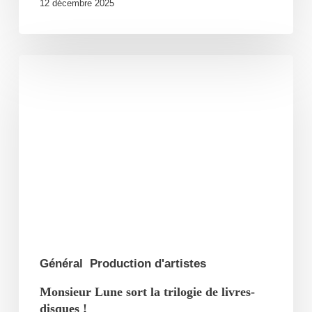
12 décembre 2025
Monsieur
Lune
sort
la
trilogie
de
livres-
disques
!
Général
Production d'artistes
Monsieur Lune sort la trilogie de livres-
disques !