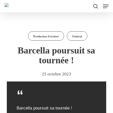
Men
Skip
to
search
main
content
Production d'artistes
Général
Barcella poursuit sa
tournée !
25 octobre 2023
Barcella poursuit sa tournée !