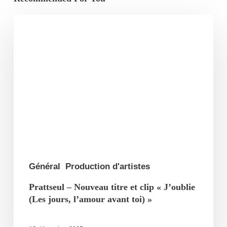
Prattseul
–
Nouveau
titre
et
clip
« J’oublie
(Les
jours,
l’amour
Général
Production d'artistes
avant
Prattseul – Nouveau titre et clip « J’oublie
toi) »
(Les jours, l’amour avant toi) »