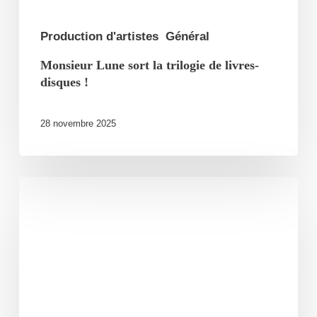
!
Production d'artistes
Général
Monsieur Lune sort la trilogie de livres-
disques !
28 novembre 2025
Kery
James
complet
au
Charabia
Festival
!