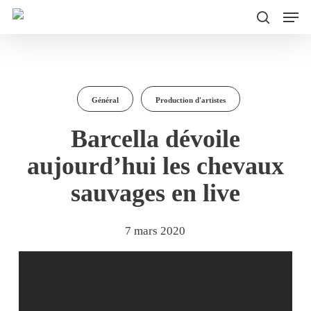
Men
Skip
to
search
main
content
Général
Production d'artistes
Barcella dévoile
aujourd’hui les chevaux
sauvages en live
7 mars 2020