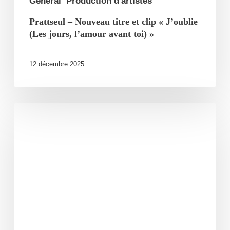
Général
Production d'artistes
avant
Prattseul – Nouveau titre et clip « J’oublie
toi) »
(Les jours, l’amour avant toi) »
12 décembre 2025
Monsieur
Lune
sort
la
trilogie
de
livres-
disques