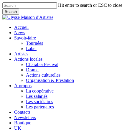
Skip
Hit enter to search or ESC to close
to
Search
main
Close
content
Search
search
Menu
Accueil
News
Savoir-faire
Tournées
Label
Artistes
Actions locales
Charabia Festival
Drama
Actions culturelles
Organisation & Prestation
À propos
La coopérative
Les salariés
Les sociétaires
Les partenaires
Contacts
Newsletters
Boutique
UK