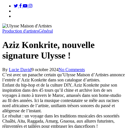
twitter
facebook
youtube
instagram
search
Menu
Production d'artistes
Général
Aziz Konkrite, nouvelle
signature Ulysse !
By
Lucie David
9 octobre 2024
No Comments
C’est avec un panache certain qu’Ulysse Maison d’Artistes annonce
l’entrée d’ Aziz Konkrite dans son catalogue d’artistes.
Enfant du hip-hop et de la culture DIY, Aziz Konkrite puise son
inspiration dans des 45 tours qu’il chine et archive lors de ses
voyages à moto à travers le Maroc, amassés dans son home-studio
au fil des années. Ici la musique contestataire se mêle aux racines
nord africaines de l’artiste, unifiants trésors sonores du passé et
allégresse de l’instant.
Le résultat : un voyage dans les traditions musicales des sonorités
Chaâbi, Aïta, Raggada, Amarg, Gnaoua, aux allures futuristes,
réinventées et taillées pour embraser les dancefloors !