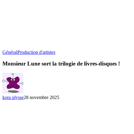
Monsieur
Général
Production d'artistes
Lune
sort
Monsieur Lune sort la trilogie de livres-disques !
la
trilogie
de
livres-
disques
!
kora ulysse
28 novembre 2025