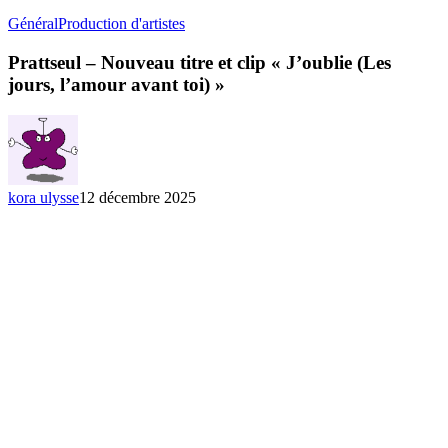
Prattseul
Général
Production d'artistes
–
Nouveau
Prattseul – Nouveau titre et clip « J’oublie (Les
titre
jours, l’amour avant toi) »
et
clip
« J’oublie
(Les
jours,
l’amour
kora ulysse
12 décembre 2025
avant
toi) »