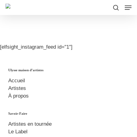
Men
Skip
to
search
main
content
[elfsight_instagram_feed id="1"]
Ulysse maison d’artistes
Accueil
Artistes
À propos
Savoir-Faire
Artistes en tournée
Le Label